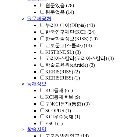
원문있음
(78)
원문없음
(14)
원문제공처
누리미디어(DBpia)
(43)
한국연구재단(KCI)
(24)
한국학술정보(KISS)
(20)
교보문고(스콜라)
(13)
KISTI(NDSL)
(3)
코리아스칼라(코리아스칼라)
(3)
학술교육원(eArticle)
(3)
KERIS(RISS)
(2)
KERIS(RISS)
(1)
등재정보
KCI등재
(61)
KCI등재후보
(9)
구)KCI등재(통합)
(3)
SCOPUS
(1)
KCI우수등재
(1)
ESCI
(1)
학술지명
고구려발해연구
(14)