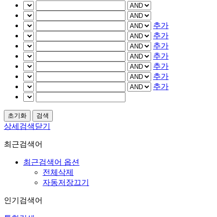
추가
추가
추가
추가
추가
추가
추가
상세검색닫기
최근검색어
최근검색어 옵션
전체삭제
자동저장끄기
인기검색어