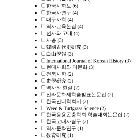
한국사학보
(6)
한국사연구
(4)
대구사학
(4)
역사교육논집
(4)
선사와 고대
(4)
사총
(3)
韓國古代史硏究
(3)
白山學報
(3)
International Journal of Korean History
(3)
현대사회와 다문화
(3)
전북사학
(2)
史學硏究
(2)
역사와 현실
(2)
신라문화제학술발표논문집
(2)
한국잔디학회지
(2)
Weed & Turfgrass Science
(2)
한국응용곤충학회 학술대회논문집
(2)
한국고대사탐구
(2)
역사문화연구
(1)
敎育硏究
(1)