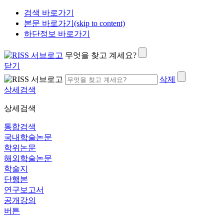
검색 바로가기
본문 바로가기(skip to content)
하단정보 바로가기
무엇을 찾고 계세요?
닫기
삭제
상세검색
상세검색
통합검색
국내학술논문
학위논문
해외학술논문
학술지
단행본
연구보고서
공개강의
버튼