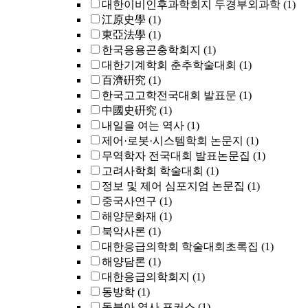
대한이비인후과학회지 두경부외과학
(1)
江原史學
(1)
東亞法學
(1)
한국응용곤충학회지
(1)
대한기계학회 춘추학술대회
(1)
百濟硏究
(1)
한국고고학전국대회 발표문
(1)
中國史硏究
(1)
내일을 여는 역사
(1)
제어·로봇·시스템학회 논문지
(1)
무역학자 전국대회 발표논문집
(1)
고려사학회 학술대회
(1)
정보 및 제어 심포지엄 논문집
(1)
중국사연구
(1)
해양문화재
(1)
북악사론
(1)
대한응급의학회 학술대회초록집
(1)
해양담론
(1)
대한응급의학회지
(1)
동방학
(1)
동북아 역사 포커스
(1)