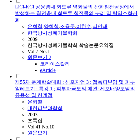
LiCl-KCl 공융염내 회토류 염화물의 산화침전공정에서
발생하는 침전층내 회토류 침전물의 분리 및 탈염소화산
화
은희철
,
양희철
,
조용준
,
이한수
,
김인태
한국방사성폐기물학회
2009
한국방사성폐기물학회 학술논문요약집
Vol.7 No.1
원문보기
2
코리아스칼라
eArticle
제55차 춘계학술대회 : 심포지엄 3 ; 접촉피부염 및 피부
알레르기 : 특강 1 ; 피부자극도의 예견: 세포배양모델의
유용성 및 한계점
은희철
대한피부과학회
2003
초록집
Vol.41 No.10
원문보기