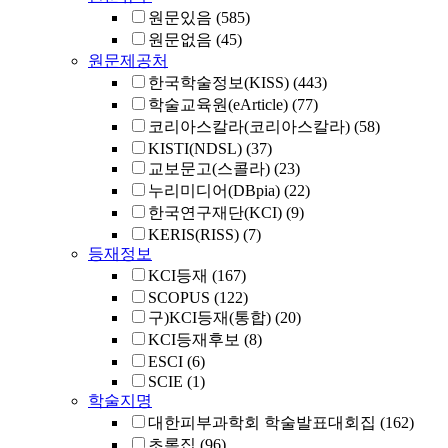
원문있음
(585)
원문없음
(45)
원문제공처
한국학술정보(KISS)
(443)
학술교육원(eArticle)
(77)
코리아스칼라(코리아스칼라)
(58)
KISTI(NDSL)
(37)
교보문고(스콜라)
(23)
누리미디어(DBpia)
(22)
한국연구재단(KCI)
(9)
KERIS(RISS)
(7)
등재정보
KCI등재
(167)
SCOPUS
(122)
구)KCI등재(통합)
(20)
KCI등재후보
(8)
ESCI
(6)
SCIE
(1)
학술지명
대한피부과학회 학술발표대회집
(162)
초록집
(96)