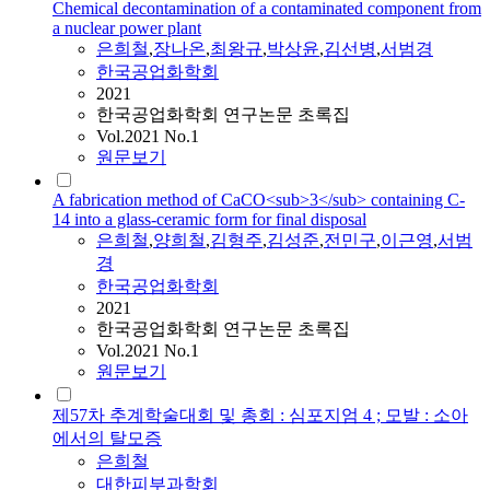
Chemical decontamination of a contaminated component from
a nuclear power plant
은희철
,
장나온
,
최왕규
,
박상윤
,
김선병
,
서범경
한국공업화학회
2021
한국공업화학회 연구논문 초록집
Vol.2021 No.1
원문보기
A fabrication method of CaCO<sub>3</sub> containing C-
14 into a glass-ceramic form for final disposal
은희철
,
양희철
,
김형주
,
김성준
,
전민구
,
이근영
,
서범
경
한국공업화학회
2021
한국공업화학회 연구논문 초록집
Vol.2021 No.1
원문보기
제57차 추계학술대회 및 총회 : 심포지엄 4 ; 모발 : 소아
에서의 탈모증
은희철
대한피부과학회