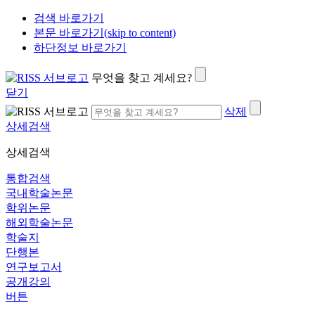
검색 바로가기
본문 바로가기(skip to content)
하단정보 바로가기
무엇을 찾고 계세요?
닫기
삭제
상세검색
상세검색
통합검색
국내학술논문
학위논문
해외학술논문
학술지
단행본
연구보고서
공개강의
버튼