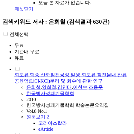
오늘 본 자료가 없습니다.
패싯닫기
검색키워드
저자 : 은희철
(검색결과 630건)
전체선택
무료
기관내 무료
유료
회토류 핵종 산화침전공정 발생 회토류 침전물내 잔류
공융염(LiCl-KCl)분리 및 회수에 관한 연구
은희철
,
양희철
,
김인태
,
이한수
,
조용준
한국방사성폐기물학회
2010
한국방사성폐기물학회 학술논문요약집
Vol.8 No.1
원문보기
2
코리아스칼라
eArticle