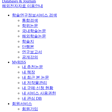
Databases & Journals
해외전자자료 이용안내
학술연구정보서비스 검색
통합검색
학위논문
국내학술논문
해외학술논문
학술지
단행본
연구보고서
공개강의
MyRISS
내 추천논문
내 책장
내 최근 본 논문
내 저작물관리
내 구매·신청 현황
내 서비스 사용권한
내 관심 DB
회원서비스
회원가입