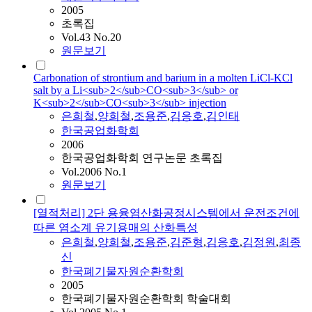
2005
초록집
Vol.43 No.20
원문보기
Carbonation of strontium and barium in a molten LiCl-KCl
salt by a Li<sub>2</sub>CO<sub>3</sub> or
K<sub>2</sub>CO<sub>3</sub> injection
은희철
,
양희철
,
조용준
,
김응호
,
김인태
한국공업화학회
2006
한국공업화학회 연구논문 초록집
Vol.2006 No.1
원문보기
[열적처리] 2단 용융염산화공정시스템에서 운전조건에
따른 염소계 유기용매의 산화특성
은희철
,
양희철
,
조용준
,
김준형
,
김응호
,
김정원
,
최종
신
한국폐기물자원순환학회
2005
한국폐기물자원순환학회 학술대회