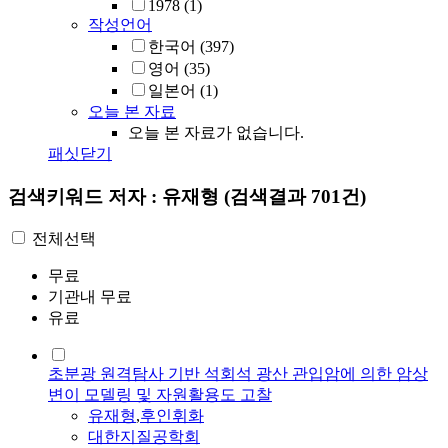
1978
(1)
작성언어
한국어
(397)
영어
(35)
일본어
(1)
오늘 본 자료
오늘 본 자료가 없습니다.
패싯닫기
검색키워드
저자 : 유재형
(검색결과 701건)
전체선택
무료
기관내 무료
유료
초분광 원격탐사 기반 석회석 광산 관입암에 의한 암상
변이 모델링 및 자원활용도 고찰
유재형
,
후인휘화
대한지질공학회