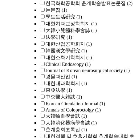
한국화학공학회 춘계학술발표논문집
(2)
논문집
(1)
學生生活硏究
(1)
대한치과교정학회지
(1)
大韓小兒齒科學會誌
(1)
法學硏究
(1)
대한산업공학회지
(1)
韓國漢文學硏究
(1)
대한소화기학회지
(1)
Clinical Endoscopy
(1)
Journal of Korean neurosurgical society
(1)
광물과산업
(1)
대한내과학회지
(1)
東亞法學
(1)
中央醫大雜誌
(1)
Korean Circulation Journal
(1)
Annals of Coloproctolgy
(1)
大韓輸血學會誌
(1)
大韓消化器病學會誌
(1)
춘계총회초록집
(1)
대한결핵 및 호흡기학회 추계학술대회 초