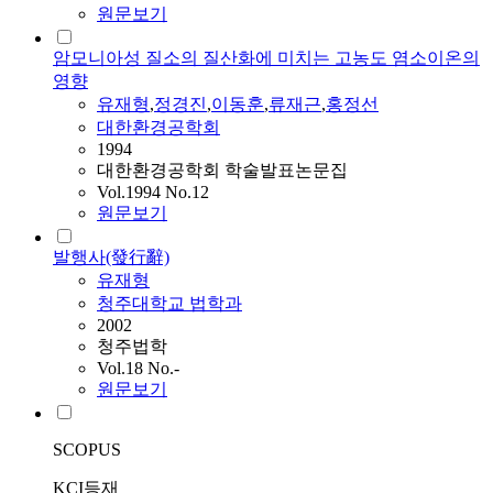
원문보기
암모니아성 질소의 질산화에 미치는 고농도 염소이온의
영향
유재형
,
정경진
,
이동훈
,
류재근
,
홍정선
대한환경공학회
1994
대한환경공학회 학술발표논문집
Vol.1994 No.12
원문보기
발행사(發行辭)
유재형
청주대학교 법학과
2002
청주법학
Vol.18 No.-
원문보기
SCOPUS
KCI등재