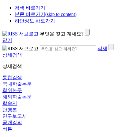
검색 바로가기
본문 바로가기(skip to content)
하단정보 바로가기
무엇을 찾고 계세요?
닫기
삭제
상세검색
상세검색
통합검색
국내학술논문
학위논문
해외학술논문
학술지
단행본
연구보고서
공개강의
버튼