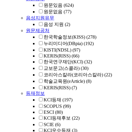
원문있음
(624)
원문없음
(77)
음성지원유무
음성 지원
(2)
원문제공처
한국학술정보(KISS)
(278)
누리미디어(DBpia)
(192)
KISTI(NDSL)
(97)
KERIS(RISS)
(66)
한국연구재단(KCI)
(32)
교보문고(스콜라)
(30)
코리아스칼라(코리아스칼라)
(22)
학술교육원(eArticle)
(8)
KERIS(RISS)
(7)
등재정보
KCI등재
(197)
SCOPUS
(99)
ESCI
(80)
KCI등재후보
(22)
SCIE
(6)
KCI우수등재
(3)