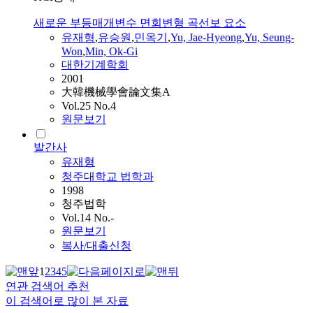
새로운 부등매개변수 면회변형 곡선보 요소
유재형
,
유승원
,
민옥기
,
Yu, Jae-Hyeong
,
Yu, Seung-
Won
,
Min, Ok-Gi
대한기계학회
2001
大韓機械學會論文集A
Vol.25 No.4
원문보기
발간사
유재형
청주대학교 법학과
1998
청주법학
Vol.14 No.-
원문보기
복사/대출신청
1
2
3
4
5
연관 검색어 추천
이 검색어로 많이 본 자료