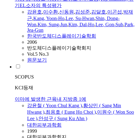
기EL소자의 특성평가
강윤
호
,
이수환
,
신동원
,
김성준
,
김달호
,
이곤섭
,
박재
근
,
Kang
,
Yoon
-Ho
,
Lee
, Su-Hwan
,
Shin, Dong-
Won
,
Kim, Sung-Jun
,
Kim, Dal-Ho
,
Lee
, Gon-Sub
,
Park,
Jea-Gun
한국반도체디스플레이기술학회
2006
반도체디스플레이기술학회지
Vol.5 No.3
원문보기
SCOPUS
KCI등재
이마에 발생한 근육내 지방종 1예
강윤
철 (
Yoon
Chul
Kang
)
,
황상민 ( Sang Min
Hwang )
,
최응호 ( Eung Ho Choi )
,
이원수 ( Won Soo
Lee
)
,
안성구 ( Sung Ku Ahn )
대한피부과학회
1999
대한피부과학회지