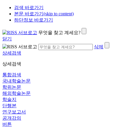
검색 바로가기
본문 바로가기(skip to content)
하단정보 바로가기
무엇을 찾고 계세요?
닫기
삭제
상세검색
상세검색
통합검색
국내학술논문
학위논문
해외학술논문
학술지
단행본
연구보고서
공개강의
버튼