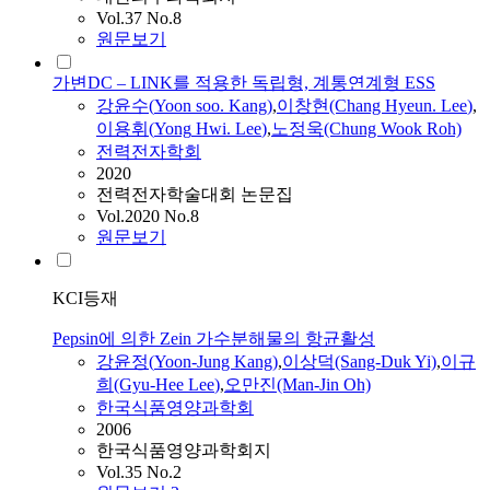
Vol.37 No.8
원문보기
가변DC – LINK를 적용한 독립형, 계통연계형 ESS
강윤
수(
Yoon
soo.
Kang
)
,
이창현(Chang Hyeun.
Lee
)
,
이용휘(
Yong
Hwi.
Lee
)
,
노정욱(Chung Wook Roh)
전력전자학회
2020
전력전자학술대회 논문집
Vol.2020 No.8
원문보기
KCI등재
Pepsin에 의한 Zein 가수분해물의 항균활성
강윤
정(
Yoon
-Jung
Kang
)
,
이상덕(Sang-Duk Yi)
,
이규
희(Gyu-Hee
Lee
)
,
오만진(Man-Jin Oh)
한국식품영양과학회
2006
한국식품영양과학회지
Vol.35 No.2