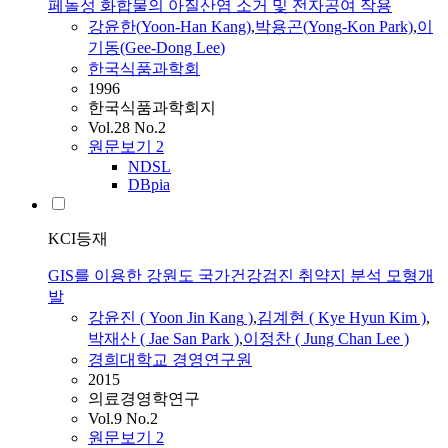
페놀성 화합물의 아질산염 소거 및 전자공여 작용
강윤
한(
Yoon
-Han
Kang
)
,
박용곤(
Yong
-Kon Park)
,
이
기동(Gee-Dong
Lee
)
한국식품과학회
1996
한국식품과학회지
Vol.28 No.2
원문보기
2
NDSL
DBpia
KCI등재
GIS를 이용한 강원도 국가건강검진 취약지 분석 모형개
발
강윤
진 (
Yoon
Jin
Kang
)
,
김계현 ( Kye Hyun Kim )
,
박재산 ( Jae San Park )
,
이정찬 ( Jung Chan
Lee
)
경희대학교 경영연구원
2015
의료경영학연구
Vol.9 No.2
원문보기
2