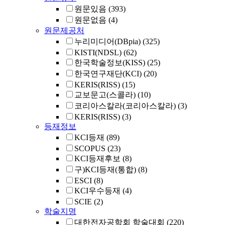
원문있음
(393)
원문없음
(4)
원문제공처
누리미디어(DBpia)
(325)
KISTI(NDSL)
(62)
한국학술정보(KISS)
(25)
한국연구재단(KCI)
(20)
KERIS(RISS)
(15)
교보문고(스콜라)
(10)
코리아스칼라(코리아스칼라)
(3)
KERIS(RISS)
(3)
등재정보
KCI등재
(89)
SCOPUS
(23)
KCI등재후보
(8)
구)KCI등재(통합)
(8)
ESCI
(8)
KCI우수등재
(4)
SCIE
(2)
학술지명
대한전자공학회 학술대회
(220)