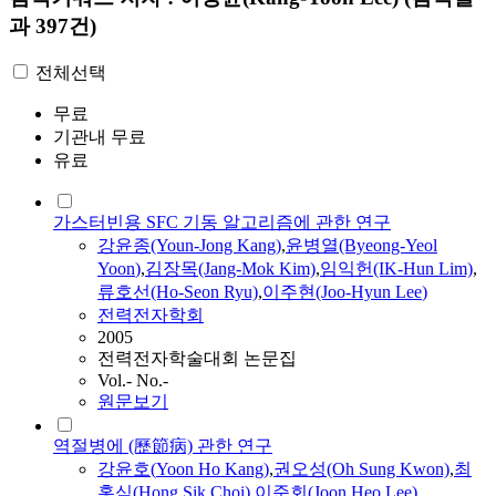
과 397건)
전체선택
무료
기관내 무료
유료
가스터빈용 SFC 기동 알고리즘에 관한 연구
강윤
종(Youn-Jong
Kang
)
,
윤병열(Byeong-Yeol
Yoon
)
,
김장목(Jang-Mok Kim)
,
임익헌(IK-Hun Lim)
,
류호선(Ho-Seon Ryu)
,
이주현(Joo-Hyun
Lee
)
전력전자학회
2005
전력전자학술대회 논문집
Vol.- No.-
원문보기
역절병에 (歷節病) 관한 연구
강윤
호(
Yoon
Ho
Kang
)
,
권오성(Oh Sung Kwon)
,
최
홍식(Hong Sik Choi)
,
이준회(Joon Heo
Lee
)