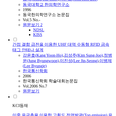
동국대학교 한의학연구소
1996
동국한의학연구소 논문집
Vol.5 No.-
원문보기
2
NDSL
KISS
간접 결합 급전을 이용한 UHF 대역 수동형 RFID 금속
태그 안테나 설계
강윤
호(
Kang
Yoon
-Ho)
,
김성주(Kim Sung-Joo)
,
정병
운(Jung Byungwoon)
,
이진성(
Lee
Jin-Seong)
,
이병제
(
Lee
Byungje)
한국통신학회
2006
한국통신학회 학술대회논문집
Vol.2006 No.7
원문보기
KCI등재
이중 음극층을 이용한 고휘도 전면발광(Top emission) 유