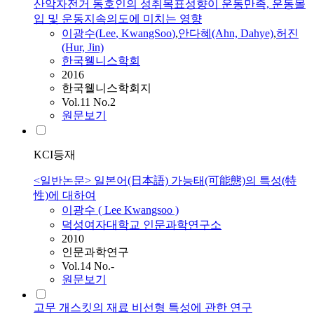
산악자전거 동호인의 성취목표성향이 운동만족, 운동몰
입 및 운동지속의도에 미치는 영향
이광수
(
Lee
,
KwangSoo
)
,
안다혜(Ahn, Dahye)
,
허진
(Hur, Jin)
한국웰니스학회
2016
한국웰니스학회지
Vol.11 No.2
원문보기
KCI등재
<일반논문> 일본어(日本語) 가능태(可能態)의 특성(特
性)에 대하여
이광수
(
Lee
Kwangsoo
)
덕성여자대학교 인문과학연구소
2010
인문과학연구
Vol.14 No.-
원문보기
고무 개스킷의 재료 비선형 특성에 관한 연구