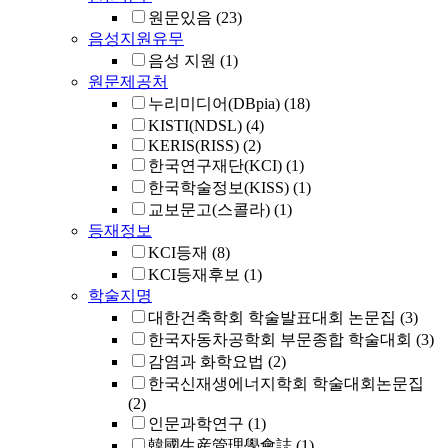
원문있음
(23)
음성지원유무
음성 지원
(1)
원문제공처
누리미디어(DBpia)
(18)
KISTI(NDSL)
(4)
KERIS(RISS)
(2)
한국연구재단(KCI)
(1)
한국학술정보(KISS)
(1)
교보문고(스콜라)
(1)
등재정보
KCI등재
(8)
KCI등재후보
(1)
학술지명
대한건축학회 학술발표대회 논문집
(3)
한국자동차공학회 부문종합 학술대회
(3)
감염과 화학요법
(2)
한국신재생에너지학회 학술대회논문집
(2)
인문과학연구
(1)
韓國生産管理學會誌
(1)