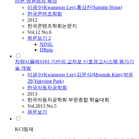
라본 병원명의 특성
이광수
(
Kwangsoo
Lee
)
,
홍상진(Sangjin Hong)
한국콘텐츠학회
2012
한국콘텐츠학회논문지
Vol.12 No.6
원문보기
2
NDSL
DBpia
차량시뮬레이터 기반의 교차로 신호경고시스템 평가기
술 개발
이광수
(
Kwangsoo
Lee
)
,
김문식(Moonsik Kim)
,
박유
경(Yukyung Park)
한국자동차공학회
2013
한국자동차공학회 부문종합 학술대회
Vol.2013 No.5
원문보기
KCI등재