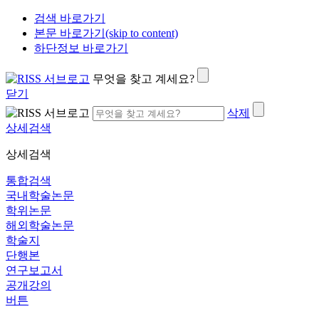
검색 바로가기
본문 바로가기(skip to content)
하단정보 바로가기
무엇을 찾고 계세요?
닫기
삭제
상세검색
상세검색
통합검색
국내학술논문
학위논문
해외학술논문
학술지
단행본
연구보고서
공개강의
버튼