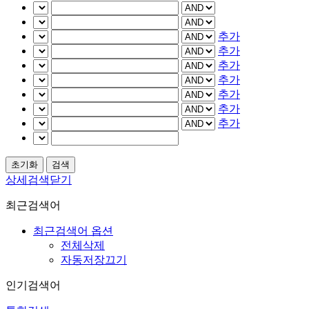
추가
추가
추가
추가
추가
추가
추가
상세검색닫기
최근검색어
최근검색어 옵션
전체삭제
자동저장끄기
인기검색어