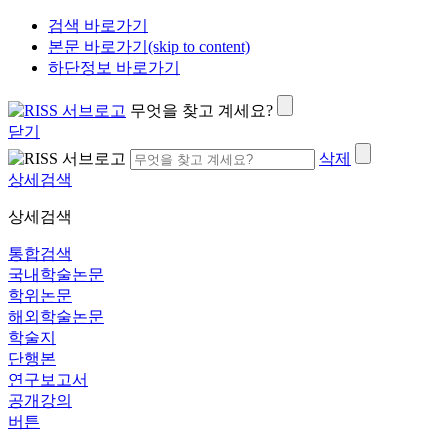
검색 바로가기
본문 바로가기(skip to content)
하단정보 바로가기
무엇을 찾고 계세요?
닫기
삭제
상세검색
상세검색
통합검색
국내학술논문
학위논문
해외학술논문
학술지
단행본
연구보고서
공개강의
버튼