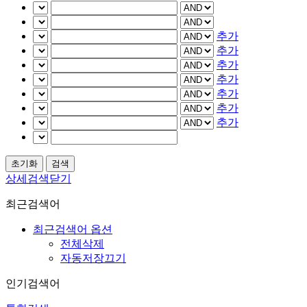
추가
추가
추가
추가
추가
추가
추가
상세검색닫기
최근검색어
최근검색어 옵션
전체삭제
자동저장끄기
인기검색어