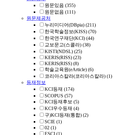
원문있음
(355)
원문없음
(111)
원문제공처
누리미디어(DBpia)
(211)
한국학술정보(KISS)
(70)
한국연구재단(KCI)
(44)
교보문고(스콜라)
(38)
KISTI(NDSL)
(25)
KERIS(RISS)
(23)
KERIS(RISS)
(8)
학술교육원(eArticle)
(6)
코리아스칼라(코리아스칼라)
(1)
등재정보
KCI등재
(174)
SCOPUS
(57)
KCI등재후보
(5)
KCI우수등재
(4)
구)KCI등재(통합)
(2)
SCIE
(1)
02
(1)
ESCI
(1)