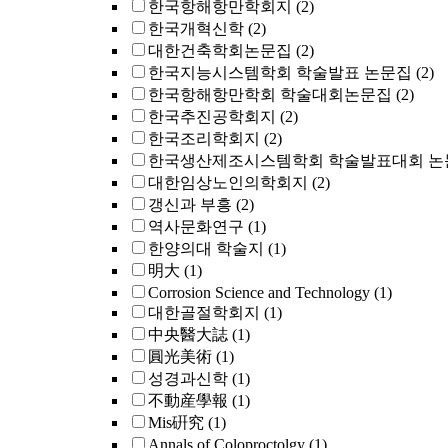
한국항해항만학회지
(2)
한국개혁신학
(2)
대한건축학회논문집
(2)
한국지능시스템학회 학술발표 논문집
(2)
한국항해항만학회 학술대회논문집
(2)
한국추진공학회지
(2)
한국조리학회지
(2)
한국생산제조시스템학회 학술발표대회 논
대한임상노인의학회지
(2)
갱신과 부흥
(2)
역사문화연구
(1)
한양의대 학술지
(1)
明大
(1)
Corrosion Science and Technology
(1)
대한골절학회지
(1)
中央醫大誌
(1)
圓光美術
(1)
성경과신학
(1)
不動産學報
(1)
Mis硏究
(1)
Annals of Coloproctolgy
(1)