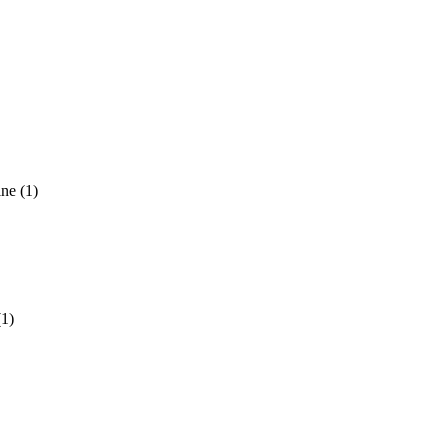
ine
(1)
(1)