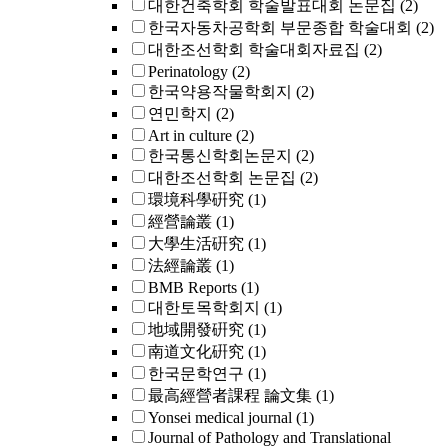
대한건축학회 학술발표대회 논문집
(2)
한국자동차공학회 부문종합 학술대회
(2)
대한조선학회 학술대회자료집
(2)
Perinatology
(2)
한국약용작물학회지
(2)
연민학지
(2)
Art in culture
(2)
한국통신학회논문지
(2)
대한조선학회 논문집
(2)
環境科學硏究
(1)
經營論叢
(1)
大學生活硏究
(1)
法經論叢
(1)
BMB Reports
(1)
대한토목학회지
(1)
地域開發硏究
(1)
南道文化硏究
(1)
한국문학연구
(1)
最高經營者課程 論文集
(1)
Yonsei medical journal
(1)
Journal of Pathology and Translational