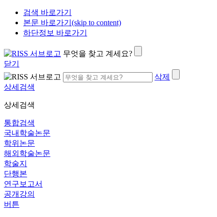
검색 바로가기
본문 바로가기(skip to content)
하단정보 바로가기
무엇을 찾고 계세요?
닫기
삭제
상세검색
상세검색
통합검색
국내학술논문
학위논문
해외학술논문
학술지
단행본
연구보고서
공개강의
버튼