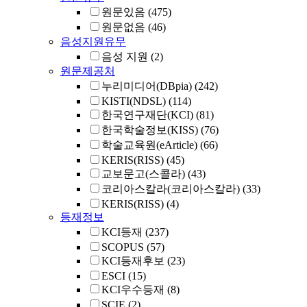
원문있음
(475)
원문없음
(46)
음성지원유무
음성 지원
(2)
원문제공처
누리미디어(DBpia)
(242)
KISTI(NDSL)
(114)
한국연구재단(KCI)
(81)
한국학술정보(KISS)
(76)
학술교육원(eArticle)
(66)
KERIS(RISS)
(45)
교보문고(스콜라)
(43)
코리아스칼라(코리아스칼라)
(33)
KERIS(RISS)
(4)
등재정보
KCI등재
(237)
SCOPUS
(57)
KCI등재후보
(23)
ESCI
(15)
KCI우수등재
(8)
SCIE
(2)