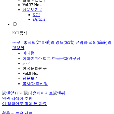
Vol.37 No.-
원문보기
2
KCI
eArticle
KCI등재
논문 : 홍직필(洪直弼)의 영월(寧越) 유람과 절의(節義)의
형상화
이대형
이화여자대학교 한국문화연구원
2005
한국문화연구
Vol.8 No.-
원문보기
복사/대출신청
1
2
3
4
5
연관 검색어 추천
이 검색어로 많이 본 자료
활용도 높은 자료