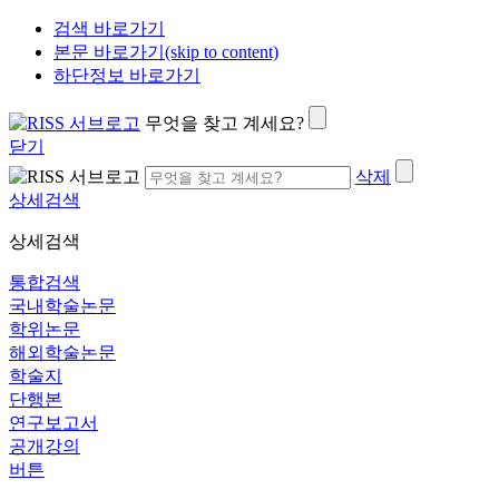
검색 바로가기
본문 바로가기(skip to content)
하단정보 바로가기
무엇을 찾고 계세요?
닫기
삭제
상세검색
상세검색
통합검색
국내학술논문
학위논문
해외학술논문
학술지
단행본
연구보고서
공개강의
버튼