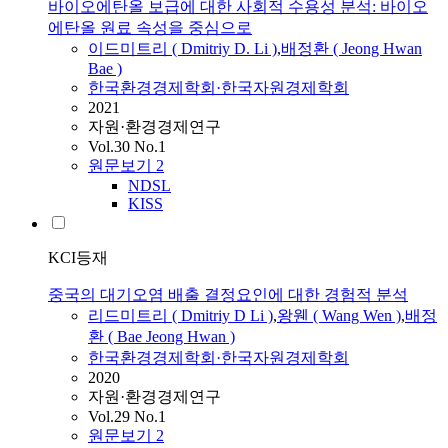
바이오에탄올 보급에 대한 사회적 수용성 분석: 바이오
에탄올 원료 속성을 중심으로
이드미트리
(
Dmitriy
D.
Li
)
,
배정환 ( Jeong Hwan
Bae )
한국환경경제학회·한국자원경제학회
2021
자원·환경경제연구
Vol.30 No.1
원문보기
2
NDSL
KISS
KCI등재
중국의 대기오염 배출 결정요인에 대한 경험적 분석
리
드미트리
(
Dmitriy
D
Li
)
,
왕웬 ( Wang Wen )
,
배정
환 ( Bae Jeong Hwan )
한국환경경제학회·한국자원경제학회
2020
자원·환경경제연구
Vol.29 No.1
원문보기
2