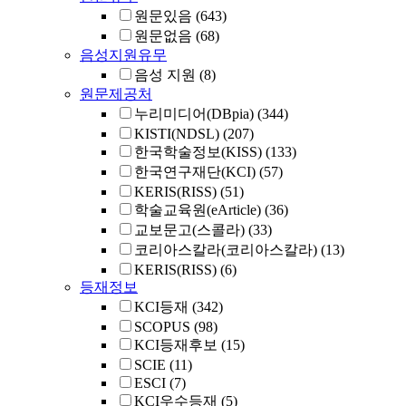
원문있음
(643)
원문없음
(68)
음성지원유무
음성 지원
(8)
원문제공처
누리미디어(DBpia)
(344)
KISTI(NDSL)
(207)
한국학술정보(KISS)
(133)
한국연구재단(KCI)
(57)
KERIS(RISS)
(51)
학술교육원(eArticle)
(36)
교보문고(스콜라)
(33)
코리아스칼라(코리아스칼라)
(13)
KERIS(RISS)
(6)
등재정보
KCI등재
(342)
SCOPUS
(98)
KCI등재후보
(15)
SCIE
(11)
ESCI
(7)
KCI우수등재
(5)