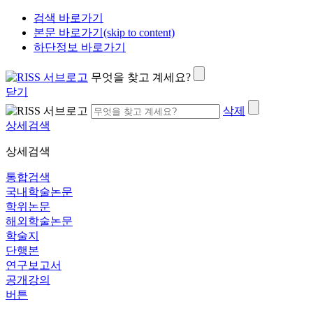
검색 바로가기
본문 바로가기(skip to content)
하단정보 바로가기
무엇을 찾고 계세요?
닫기
삭제
상세검색
상세검색
통합검색
국내학술논문
학위논문
해외학술논문
학술지
단행본
연구보고서
공개강의
버튼