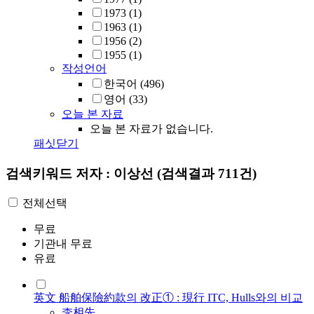
1973
(1)
1963
(1)
1956
(2)
1955
(1)
작성언어
한국어
(496)
영어
(33)
오늘 본 자료
오늘 본 자료가 없습니다.
패싯닫기
검색키워드
저자 : 이상선
(검색결과 711건)
전체선택
무료
기관내 무료
유료
英文 船舶保險約款의 改正① : 現行 ITC, Hulls와의 비교
李相先