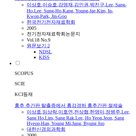
이상호
,
이승호
,
강영재
,
김인권
,
박진구
,
Lee
,
Sang
-
Ho
,
Lee
, Sung-
Ho
,
Kang, Young-Jae
,
Kim, In-
Kwon
,
Park, Jin-Goo
한국전기전자재료학회
2005
전기전자재료학회논문지
Vol.18 No.9
원문보기
2
NDSL
KISS
SCOPUS
SCIE
KCI등재
흉추 추간판 탈출증에서 흉강경하 흉추간판 절제술
이상호
,
임상락
,
이호연
,
전상협
,
한영미
,
정병주
,
Lee
,
Sang
Ho
,
Lim,
Sang
Rak
,
Lee
,
Ho
Yeon
,
Jeon,
Sang
Hyeop
,
Han, Young Mi
,
Jung, Byung Joo
대한신경외과학회
2000