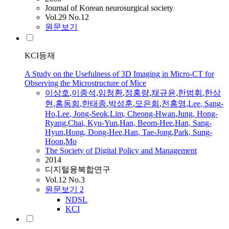
Journal of Korean neurosurgical society
Vol.29 No.12
원문보기
KCI등재
A Study on the Usefulness of 3D Imaging in Micro-CT for
Observing the Microstructure of Mice
이상호
,
이종석
,
임청환
,
정홍량
,
채규윤
,
한범휘
,
한상
현
,
홍동희
,
한태종
,
박성훈
,
모은희
,
전홍영
,
Lee
,
Sang
-
Ho
,
Lee
, Jong-Seok
,
Lim, Cheong-Hwan
,
Jung, Hong-
Ryang
,
Chai, Kyu-Yun
,
Han, Beom-Hee
,
Han,
Sang
-
Hyun
,
Hong, Dong-Hee
,
Han, Tae-Jong
,
Park, Sung-
Hoon
,
Mo
The Society of Digital Policy and Management
2014
디지털융복합연구
Vol.12 No.3
원문보기
2
NDSL
KCI