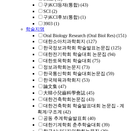
구)KCI등재(통합)
(43)
SCI
(2)
구)KCI후보(통합)
(1)
3903
(1)
학술지명
Oral Biology Research (Oral Biol Res)
(151)
대한소아치과학회지
(127)
한국정보과학회 학술발표논문집
(125)
대한전기학회 학술대회 논문집
(94)
대한토목학회 학술대회
(75)
정보과학회논문지
(73)
한국통신학회 학술대회논문집
(59)
한국체육과학회지
(53)
論文集
(47)
大韓小兒齒科學會誌
(45)
대한건축학회논문집
(43)
대한건축학회 학술발표대회 논문집 - 계
획계/구조계
(42)
공동 추계학술발표회
(40)
대한기계학회 춘추학술대회
(39)