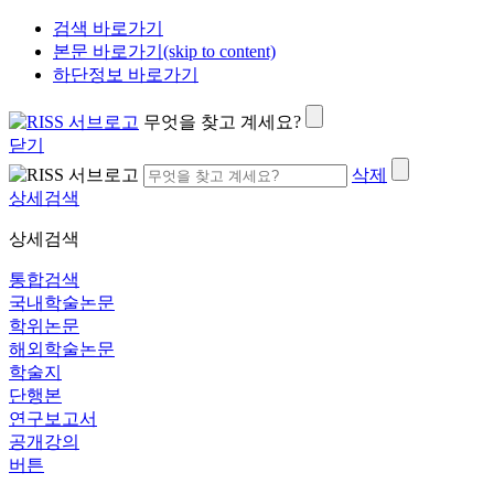
검색 바로가기
본문 바로가기(skip to content)
하단정보 바로가기
무엇을 찾고 계세요?
닫기
삭제
상세검색
상세검색
통합검색
국내학술논문
학위논문
해외학술논문
학술지
단행본
연구보고서
공개강의
버튼