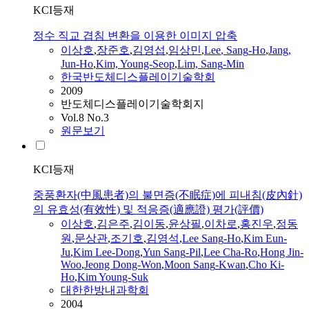
KCI등재
정수 직교 겹침 변환을 이용한 이미지 압축
이상호
,
장준호
,
김영섭
,
임상민
,
Lee
,
Sang
-
Ho
,
Jang,
Jun-
Ho
,
Kim, Young-Seop
,
Lim,
Sang
-Min
한국반도체디스플레이기술학회
2009
반도체디스플레이기술학회지
Vol.8 No.3
원문보기
KCI등재
중풍환자(中風患者)의 불면증(不眠症)에 피내침(皮內針)
의 유효성(有效性) 및 적응증(適應證) 평가(評價)
이상호
,
김은주
,
김이동
,
윤상필
,
이차로
,
홍진우
,
정동
원
,
문상관
,
조기호
,
김영석
,
Lee
Sang
-
Ho
,
Kim Eun-
Ju
,
Kim
Lee
-Dong
,
Yun
Sang
-Pil
,
Lee
Cha-Ro
,
Hong Jin-
Woo
,
Jeong Dong-Won
,
Moon
Sang
-Kwan
,
Cho Ki-
Ho
,
Kim Young-Suk
대한한방내과학회
2004