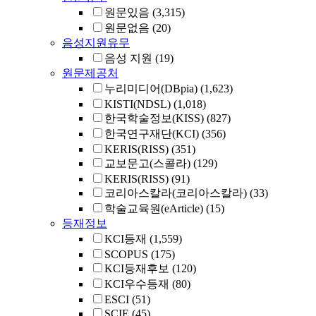
원문있음
(3,315)
원문없음
(20)
음성지원유무
음성 지원
(19)
원문제공처
누리미디어(DBpia)
(1,623)
KISTI(NDSL)
(1,018)
한국학술정보(KISS)
(827)
한국연구재단(KCI)
(356)
KERIS(RISS)
(351)
교보문고(스콜라)
(129)
KERIS(RISS)
(91)
코리아스칼라(코리아스칼라)
(33)
학술교육원(eArticle)
(15)
등재정보
KCI등재
(1,559)
SCOPUS
(175)
KCI등재후보
(120)
KCI우수등재
(80)
ESCI
(51)
SCIE
(45)