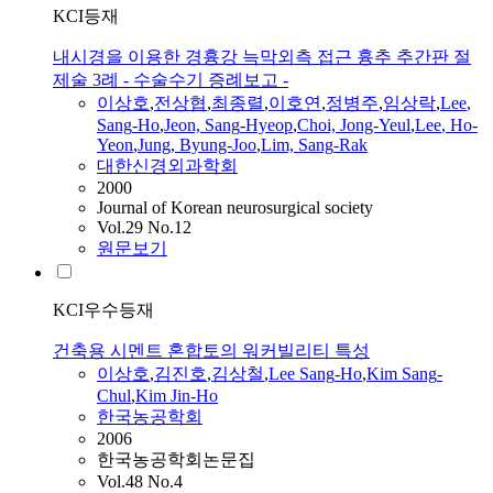
KCI등재
내시경을 이용한 경흉강 늑막외측 접근 흉추 추간판 절
제술 3례 - 수술수기 증례보고 -
이상호
,
전상협
,
최종렬
,
이호연
,
정병주
,
임상락
,
Lee
,
Sang
-
Ho
,
Jeon,
Sang
-Hyeop
,
Choi, Jong-Yeul
,
Lee
,
Ho
-
Yeon
,
Jung, Byung-Joo
,
Lim,
Sang
-Rak
대한신경외과학회
2000
Journal of Korean neurosurgical society
Vol.29 No.12
원문보기
KCI우수등재
건축용 시멘트 혼합토의 워커빌리티 특성
이상호
,
김진호
,
김상철
,
Lee
Sang
-
Ho
,
Kim
Sang
-
Chul
,
Kim Jin-
Ho
한국농공학회
2006
한국농공학회논문집
Vol.48 No.4