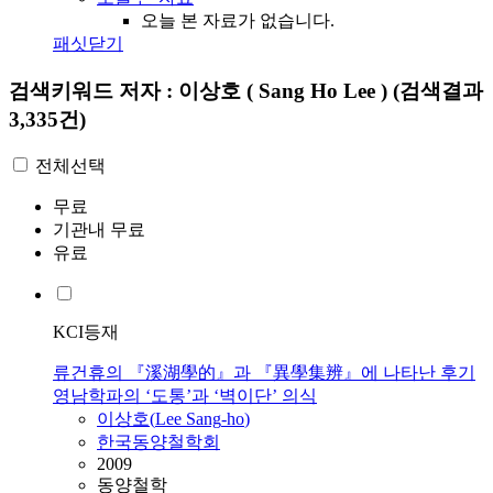
오늘 본 자료가 없습니다.
패싯닫기
검색키워드
저자 : 이상호 ( Sang Ho Lee )
(검색결과
3,335건)
전체선택
무료
기관내 무료
유료
KCI등재
류건휴의 『溪湖學的』과 『異學集辨』에 나타난 후기
영남학파의 ‘도통’과 ‘벽이단’ 의식
이상호
(
Lee
Sang
-
ho
)
한국동양철학회
2009
동양철학