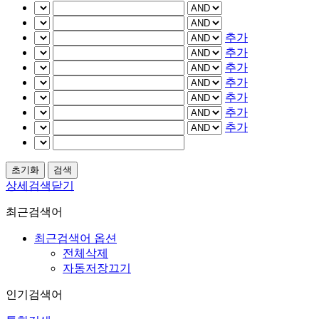
추가
추가
추가
추가
추가
추가
추가
상세검색닫기
최근검색어
최근검색어 옵션
전체삭제
자동저장끄기
인기검색어