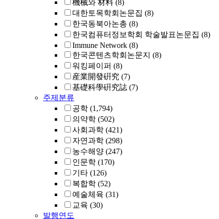
機械와 材料
(8)
대한토목학회논문집
(8)
한국동북아논총
(8)
한국컴퓨터정보학회 학술발표논문집
(8)
Immune Network
(8)
한국콘텐츠학회논문지
(8)
워킹페이퍼
(8)
産業開發硏究
(7)
基礎科學硏究誌
(7)
주제분류
공학
(1,794)
의약학
(502)
사회과학
(421)
자연과학
(298)
농수해양
(247)
인문학
(170)
기타
(126)
복합학
(52)
예술체육
(31)
교육
(30)
발행연도