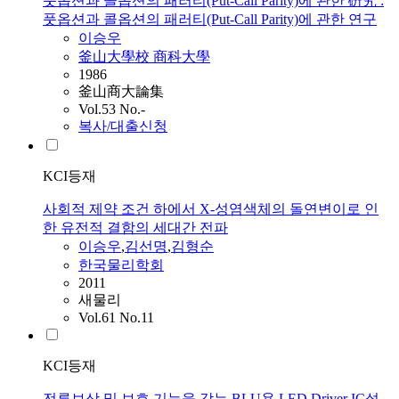
풋옵션과 콜옵션의 패러티(Put-Call Parity)에 관한 硏究 :
풋옵션과 콜옵션의 패러티(Put-Call Parity)에 관한 연구
이승우
釜山大學校 商科大學
1986
釜山商大論集
Vol.53 No.-
복사/대출신청
KCI등재
사회적 제약 조건 하에서 X-성염색체의 돌연변이로 인
한 유전적 결함의 세대간 전파
이승우
,
김선명
,
김형순
한국물리학회
2011
새물리
Vol.61 No.11
KCI등재
전류보상 및 보호 기능을 갖는 BLU용 LED Driver IC설