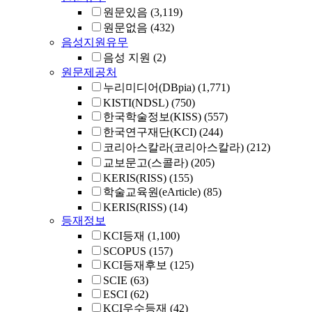
원문있음
(3,119)
원문없음
(432)
음성지원유무
음성 지원
(2)
원문제공처
누리미디어(DBpia)
(1,771)
KISTI(NDSL)
(750)
한국학술정보(KISS)
(557)
한국연구재단(KCI)
(244)
코리아스칼라(코리아스칼라)
(212)
교보문고(스콜라)
(205)
KERIS(RISS)
(155)
학술교육원(eArticle)
(85)
KERIS(RISS)
(14)
등재정보
KCI등재
(1,100)
SCOPUS
(157)
KCI등재후보
(125)
SCIE
(63)
ESCI
(62)
KCI우수등재
(42)