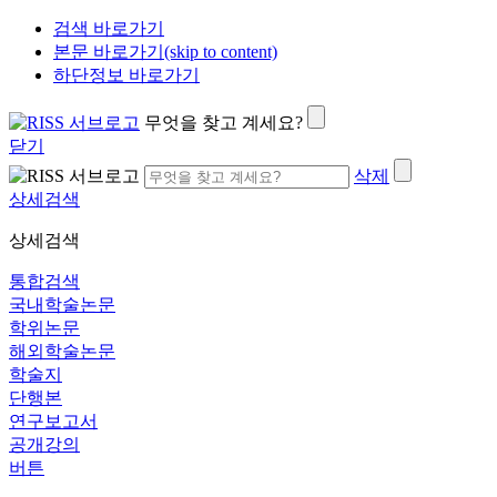
검색 바로가기
본문 바로가기(skip to content)
하단정보 바로가기
무엇을 찾고 계세요?
닫기
삭제
상세검색
상세검색
통합검색
국내학술논문
학위논문
해외학술논문
학술지
단행본
연구보고서
공개강의
버튼