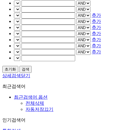
추가
추가
추가
추가
추가
추가
추가
상세검색닫기
최근검색어
최근검색어 옵션
전체삭제
자동저장끄기
인기검색어