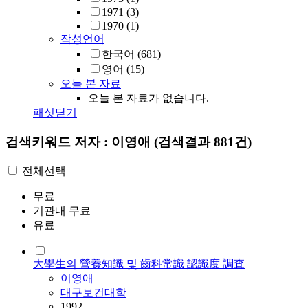
1971
(3)
1970
(1)
작성언어
한국어
(681)
영어
(15)
오늘 본 자료
오늘 본 자료가 없습니다.
패싯닫기
검색키워드
저자 : 이영애
(검색결과 881건)
전체선택
무료
기관내 무료
유료
大學生의 營養知識 및 齒科常識 認識度 調査
이영애
대구보건대학
1992