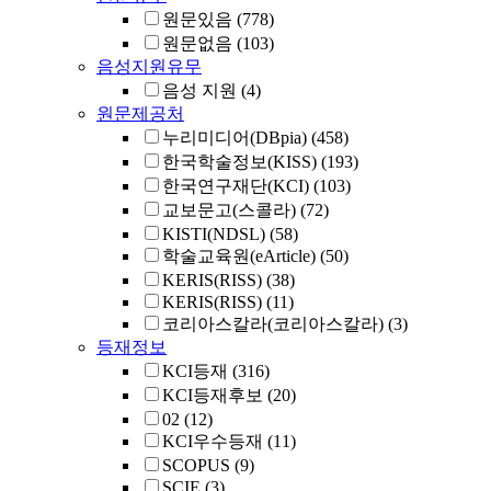
원문있음
(778)
원문없음
(103)
음성지원유무
음성 지원
(4)
원문제공처
누리미디어(DBpia)
(458)
한국학술정보(KISS)
(193)
한국연구재단(KCI)
(103)
교보문고(스콜라)
(72)
KISTI(NDSL)
(58)
학술교육원(eArticle)
(50)
KERIS(RISS)
(38)
KERIS(RISS)
(11)
코리아스칼라(코리아스칼라)
(3)
등재정보
KCI등재
(316)
KCI등재후보
(20)
02
(12)
KCI우수등재
(11)
SCOPUS
(9)
SCIE
(3)