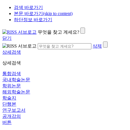
검색 바로가기
본문 바로가기(skip to content)
하단정보 바로가기
무엇을 찾고 계세요?
닫기
삭제
상세검색
상세검색
통합검색
국내학술논문
학위논문
해외학술논문
학술지
단행본
연구보고서
공개강의
버튼