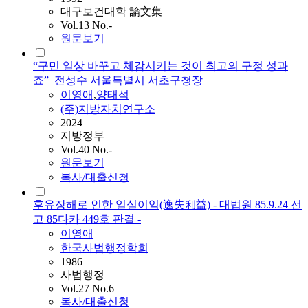
대구보건대학 論文集
Vol.13 No.-
원문보기
“구민 일상 바꾸고 체감시키는 것이 최고의 구정 성과
죠”_전성수 서울특별시 서초구청장
이영애
,
양태석
(주)지방자치연구소
2024
지방정부
Vol.40 No.-
원문보기
복사/대출신청
후유장해로 인한 일실이익(逸失利益) - 대법원 85.9.24 선
고 85다카 449호 판결 -
이영애
한국사법행정학회
1986
사법행정
Vol.27 No.6
복사/대출신청