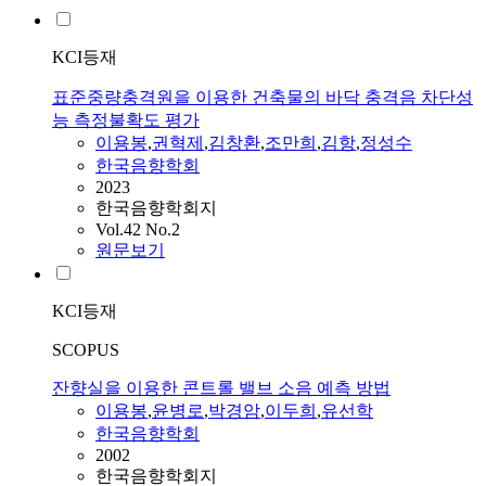
KCI등재
표준중량충격원을 이용한 건축물의 바닥 충격음 차단성
능 측정불확도 평가
이용봉
,
권혁제
,
김창환
,
조만희
,
김항
,
정성수
한국음향학회
2023
한국음향학회지
Vol.42 No.2
원문보기
KCI등재
SCOPUS
잔향실을 이용한 콘트롤 밸브 소음 예측 방법
이용봉
,
윤병로
,
박경암
,
이두희
,
유선학
한국음향학회
2002
한국음향학회지