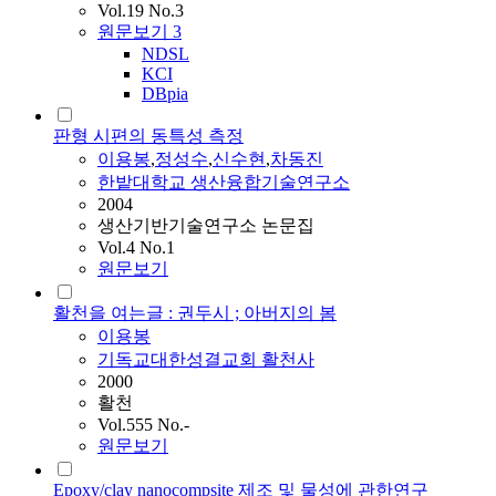
Vol.19 No.3
원문보기
3
NDSL
KCI
DBpia
판형 시편의 동특성 측정
이용봉
,
정성수
,
신수현
,
차동진
한밭대학교 생산융합기술연구소
2004
생산기반기술연구소 논문집
Vol.4 No.1
원문보기
활천을 여는글 : 권두시 ; 아버지의 봄
이용봉
기독교대한성결교회 활천사
2000
활천
Vol.555 No.-
원문보기
Epoxy/clay nanocompsite 제조 및 물성에 관한연구