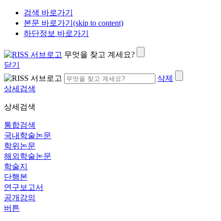
검색 바로가기
본문 바로가기(skip to content)
하단정보 바로가기
무엇을 찾고 계세요?
닫기
삭제
상세검색
상세검색
통합검색
국내학술논문
학위논문
해외학술논문
학술지
단행본
연구보고서
공개강의
버튼