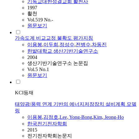
기독교대한성결교회 활천사
1997
활천
Vol.519 No.-
원문보기
가속도계 비교교정 불확도 평가지침
이용봉
,
이두희
,
정성수
,
전병수
,
차동진
한밭대학교 생산기반기술연구소
2004
생산기반기술연구소 논문집
Vol.5 No.1
원문보기
KCI등재
태양광/풍력 연계 기반의 에너지저장장치 설비계획 모델
링
이용봉
,
김정호
,
Lee, Yong-Bong
,
Kim, Jeong-Ho
한국전기전자학회
2015
전기전자학회논문지