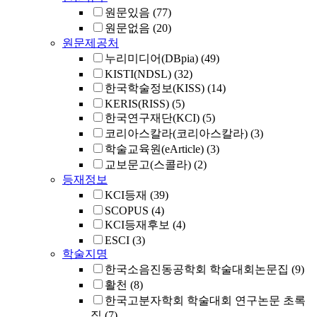
원문있음
(77)
원문없음
(20)
원문제공처
누리미디어(DBpia)
(49)
KISTI(NDSL)
(32)
한국학술정보(KISS)
(14)
KERIS(RISS)
(5)
한국연구재단(KCI)
(5)
코리아스칼라(코리아스칼라)
(3)
학술교육원(eArticle)
(3)
교보문고(스콜라)
(2)
등재정보
KCI등재
(39)
SCOPUS
(4)
KCI등재후보
(4)
ESCI
(3)
학술지명
한국소음진동공학회 학술대회논문집
(9)
활천
(8)
한국고분자학회 학술대회 연구논문 초록
집
(7)