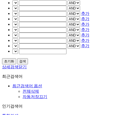
추가
추가
추가
추가
추가
추가
추가
상세검색닫기
최근검색어
최근검색어 옵션
전체삭제
자동저장끄기
인기검색어