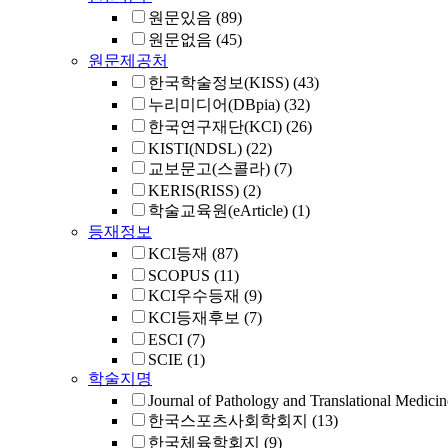
원문있음
(89)
원문없음
(45)
원문제공처
한국학술정보(KISS)
(43)
누리미디어(DBpia)
(32)
한국연구재단(KCI)
(26)
KISTI(NDSL)
(22)
교보문고(스콜라)
(7)
KERIS(RISS)
(2)
학술교육원(eArticle)
(1)
등재정보
KCI등재
(87)
SCOPUS
(11)
KCI우수등재
(9)
KCI등재후보
(7)
ESCI
(7)
SCIE
(1)
학술지명
Journal of Pathology and Translational Medicin
한국스포츠사회학회지
(13)
한국체육학회지
(9)