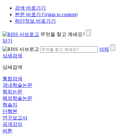
검색 바로가기
본문 바로가기(skip to content)
하단정보 바로가기
무엇을 찾고 계세요?
닫기
삭제
상세검색
상세검색
통합검색
국내학술논문
학위논문
해외학술논문
학술지
단행본
연구보고서
공개강의
버튼