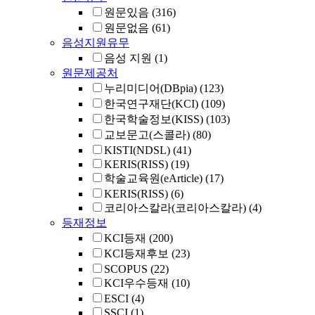
원문있음
(316)
원문없음
(61)
음성지원유무
음성 지원
(1)
원문제공처
누리미디어(DBpia)
(123)
한국연구재단(KCI)
(109)
한국학술정보(KISS)
(103)
교보문고(스콜라)
(80)
KISTI(NDSL)
(41)
KERIS(RISS)
(19)
학술교육원(eArticle)
(17)
KERIS(RISS)
(6)
코리아스칼라(코리아스칼라)
(4)
등재정보
KCI등재
(200)
KCI등재후보
(23)
SCOPUS
(22)
KCI우수등재
(10)
ESCI
(4)
SSCI
(1)