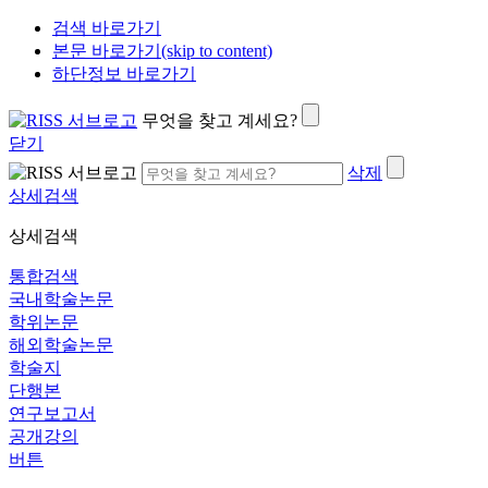
검색 바로가기
본문 바로가기(skip to content)
하단정보 바로가기
무엇을 찾고 계세요?
닫기
삭제
상세검색
상세검색
통합검색
국내학술논문
학위논문
해외학술논문
학술지
단행본
연구보고서
공개강의
버튼