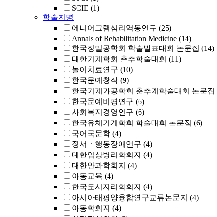
SCIE
(1)
학술지명
에니어그램심리역동연구
(25)
Annals of Rehabilitation Medicine
(14)
한국정밀공학회 학술발표대회 논문집
(14)
대한기계학회 춘추학술대회
(11)
놀이치료연구
(10)
한국문예창작
(9)
한국기계가공학회 춘추계학술대회 논문집
한국문예비평연구
(6)
사회복지경영연구
(6)
한국유체기계학회 학술대회 논문집
(6)
국어국문학
(4)
정서ㆍ행동장애연구
(4)
대한임상병리학회지
(4)
대한안과학회지
(4)
아동교육
(4)
한국도시지리학회지
(4)
아시아태평양융합연구교류논문지
(4)
아동학회지
(4)