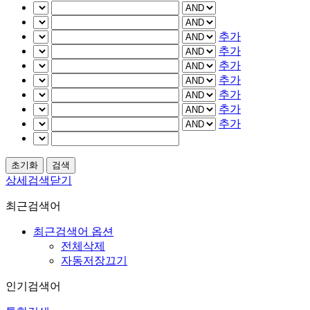
추가
추가
추가
추가
추가
추가
추가
상세검색닫기
최근검색어
최근검색어 옵션
전체삭제
자동저장끄기
인기검색어