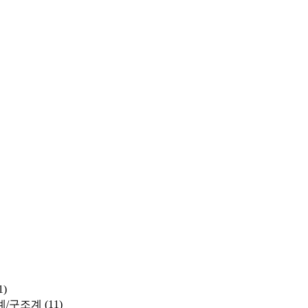
1)
계/구조계
(11)