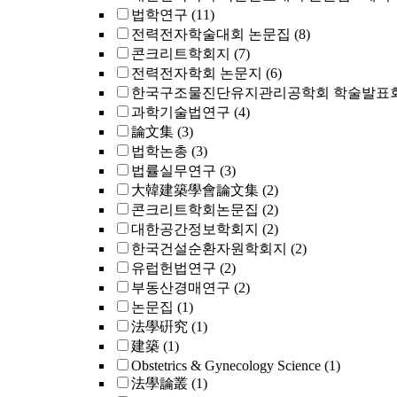
법학연구
(11)
전력전자학술대회 논문집
(8)
콘크리트학회지
(7)
전력전자학회 논문지
(6)
한국구조물진단유지관리공학회 학술발표회
과학기술법연구
(4)
論文集
(3)
법학논총
(3)
법률실무연구
(3)
大韓建築學會論文集
(2)
콘크리트학회논문집
(2)
대한공간정보학회지
(2)
한국건설순환자원학회지
(2)
유럽헌법연구
(2)
부동산경매연구
(2)
논문집
(1)
法學硏究
(1)
建築
(1)
Obstetrics & Gynecology Science
(1)
法學論叢
(1)