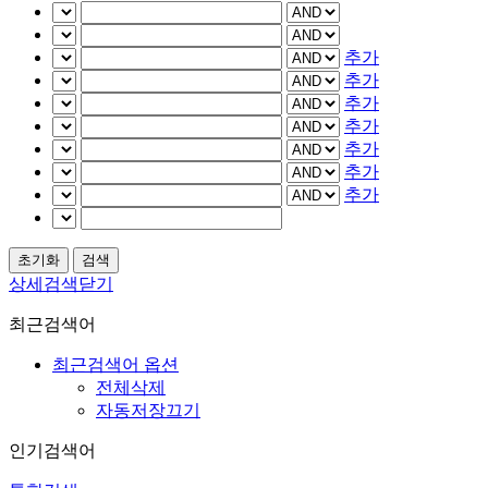
추가
추가
추가
추가
추가
추가
추가
상세검색닫기
최근검색어
최근검색어 옵션
전체삭제
자동저장끄기
인기검색어