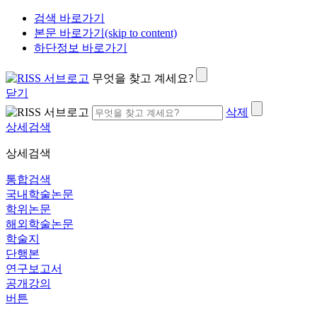
검색 바로가기
본문 바로가기(skip to content)
하단정보 바로가기
무엇을 찾고 계세요?
닫기
삭제
상세검색
상세검색
통합검색
국내학술논문
학위논문
해외학술논문
학술지
단행본
연구보고서
공개강의
버튼