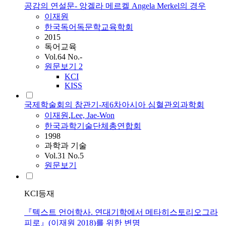
공감의 연설문- 앙겔라 메르켈 Angela Merkel의 경우
이재원
한국독어독문학교육학회
2015
독어교육
Vol.64 No.-
원문보기
2
KCI
KISS
국제학술회의 참관기-제6차아시아 심혈관외과학회
이재원
,
Lee, Jae-Won
한국과학기술단체총연합회
1998
과학과 기술
Vol.31 No.5
원문보기
KCI등재
『텍스트 언어학사. 연대기학에서 메타히스토리오그라
피로』(이재원 2018)를 위한 변명