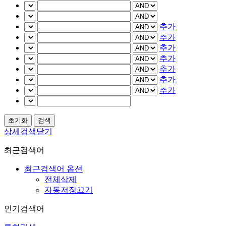
추가
추가
추가
추가
추가
추가
추가
상세검색닫기
최근검색어
최근검색어 옵션
전체삭제
자동저장끄기
인기검색어