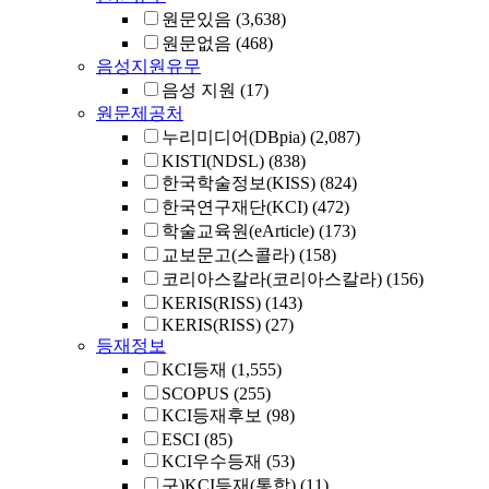
원문있음
(3,638)
원문없음
(468)
음성지원유무
음성 지원
(17)
원문제공처
누리미디어(DBpia)
(2,087)
KISTI(NDSL)
(838)
한국학술정보(KISS)
(824)
한국연구재단(KCI)
(472)
학술교육원(eArticle)
(173)
교보문고(스콜라)
(158)
코리아스칼라(코리아스칼라)
(156)
KERIS(RISS)
(143)
KERIS(RISS)
(27)
등재정보
KCI등재
(1,555)
SCOPUS
(255)
KCI등재후보
(98)
ESCI
(85)
KCI우수등재
(53)
구)KCI등재(통합)
(11)