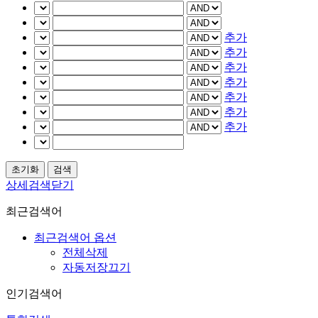
추가
추가
추가
추가
추가
추가
추가
상세검색닫기
최근검색어
최근검색어 옵션
전체삭제
자동저장끄기
인기검색어