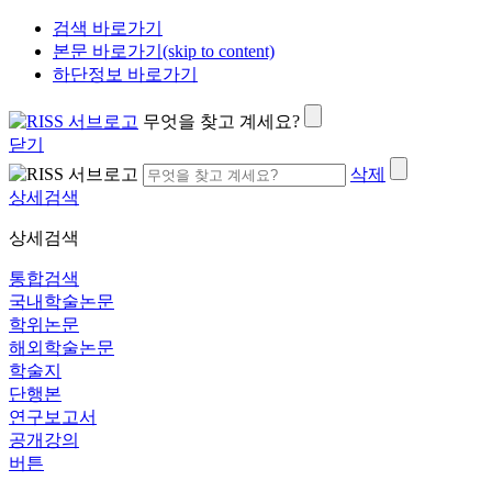
검색 바로가기
본문 바로가기(skip to content)
하단정보 바로가기
무엇을 찾고 계세요?
닫기
삭제
상세검색
상세검색
통합검색
국내학술논문
학위논문
해외학술논문
학술지
단행본
연구보고서
공개강의
버튼