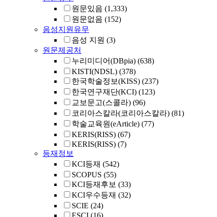
원문있음
(1,333)
원문없음
(152)
음성지원유무
음성 지원
(3)
원문제공처
누리미디어(DBpia)
(638)
KISTI(NDSL)
(378)
한국학술정보(KISS)
(237)
한국연구재단(KCI)
(123)
교보문고(스콜라)
(96)
코리아스칼라(코리아스칼라)
(81)
학술교육원(eArticle)
(77)
KERIS(RISS)
(67)
KERIS(RISS)
(7)
등재정보
KCI등재
(542)
SCOPUS
(55)
KCI등재후보
(33)
KCI우수등재
(32)
SCIE
(24)
ESCI
(16)