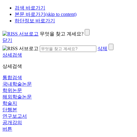
검색 바로가기
본문 바로가기(skip to content)
하단정보 바로가기
무엇을 찾고 계세요?
닫기
삭제
상세검색
상세검색
통합검색
국내학술논문
학위논문
해외학술논문
학술지
단행본
연구보고서
공개강의
버튼