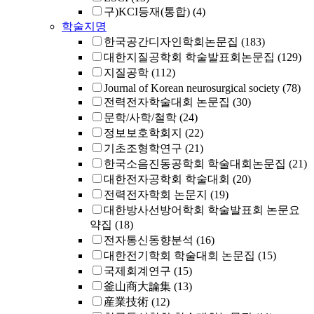
구)KCI등재(통합)
(4)
학술지명
한국공간디자인학회논문집
(183)
대한지질공학회 학술발표회논문집
(129)
지질공학
(112)
Journal of Korean neurosurgical society
(78)
전력전자학술대회 논문집
(30)
문학/사학/철학
(24)
정보보호학회지
(22)
기초조형학연구
(21)
한국소음진동공학회 학술대회논문집
(21)
대한전자공학회 학술대회
(20)
전력전자학회 논문지
(19)
대한방사선방어학회 학술발표회 논문요
약집
(18)
전자통신동향분석
(16)
대한전기학회 학술대회 논문집
(15)
국제회계연구
(15)
釜山商大論集
(13)
産業技術
(12)