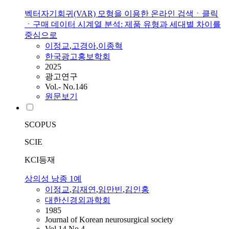
벡터자기회귀(VAR) 모형을 이용한 온라인 검색ㆍ클릭
ㆍ구매 데이터 시계열 분석: 제품 유형과 세대별 차이를
중심으로
이정교
,
고경아
,
이종혁
한국광고홍보학회
2025
광고연구
Vol.- No.146
원문보기
SCOPUS
SCIE
KCI등재
상의성 낭종 1예
이정교
,
김재연
,
임만빈
,
김인홍
대한신경외과학회
1985
Journal of Korean neurosurgical society
Vol.14 No.4