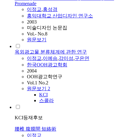
Promenade
이정교
,
홍성경
홍익대학교 산업디자인 연구소
2003
미술디자인 논문집
Vol.- No.8
원문보기
옥외광고물 분류체계에 관한 연구
이정교
,
이예승
,
강미성
,
구은연
한국OOH광고학회
2004
OOH광고학연구
Vol.1 No.2
원문보기
2
KCI
스콜라
KCI등재후보
腰椎 腹膜間 短絡術
이정교