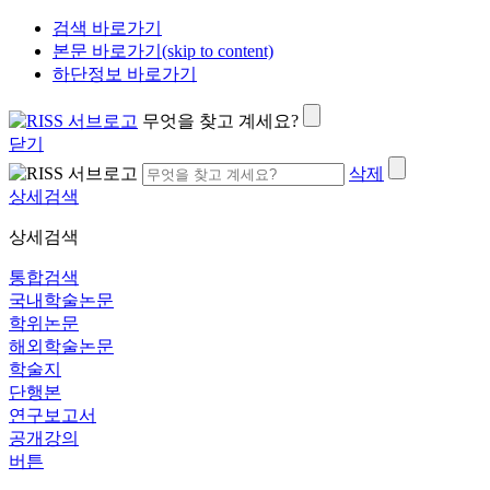
검색 바로가기
본문 바로가기(skip to content)
하단정보 바로가기
무엇을 찾고 계세요?
닫기
삭제
상세검색
상세검색
통합검색
국내학술논문
학위논문
해외학술논문
학술지
단행본
연구보고서
공개강의
버튼