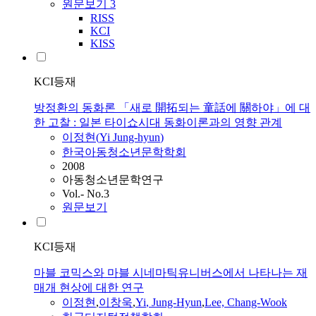
원문보기
3
RISS
KCI
KISS
KCI등재
방정환의 동화론 「새로 開拓되는 童話에 關하야」에 대
한 고찰 : 일본 타이쇼시대 동화이론과의 영향 관계
이정현
(
Yi
Jung-hyun
)
한국아동청소년문학학회
2008
아동청소년문학연구
Vol.- No.3
원문보기
KCI등재
마블 코믹스와 마블 시네마틱유니버스에서 나타나는 재
매개 현상에 대한 연구
이정현
,
이창욱
,
Yi
,
Jung-Hyun
,
Lee, Chang-Wook