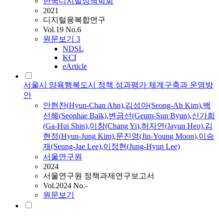
한국디지털정책학회
2021
디지털융복합연구
Vol.19 No.6
원문보기
3
NDSL
KCI
eArticle
서울시 양육행복도시 정책 성과평가 체계구축과 운영방
안
안현찬(
Hyun
-Chan Ahn)
,
김성아(Seong-Ah Kim)
,
백
선혜(Seonhae Baik)
,
변금선(Geum-Sun Byun)
,
신가희
(Ga-Hui Shin)
,
이창(Chang
Yi
)
,
허자연(Jayun Heo)
,
김
현정(
Hyun
-
Jung
Kim)
,
문진영(Jin-Young Moon)
,
이승
재(Seung-Jae Lee)
,
이정현
(
Jung-Hyun
Lee)
서울연구원
2024
서울연구원 정책과제연구보고서
Vol.2024 No.-
원문보기