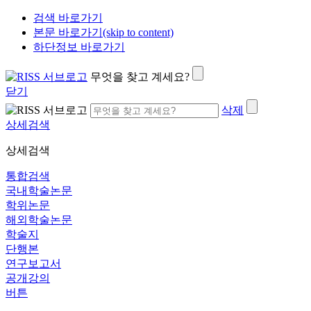
검색 바로가기
본문 바로가기(skip to content)
하단정보 바로가기
무엇을 찾고 계세요?
닫기
삭제
상세검색
상세검색
통합검색
국내학술논문
학위논문
해외학술논문
학술지
단행본
연구보고서
공개강의
버튼