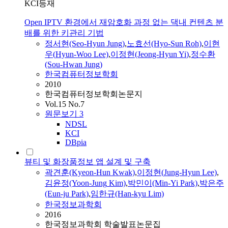
KCI등재
Open IPTV 환경에서 재암호화 과정 없는 댁내 컨텐츠 분
배를 위한 키관리 기법
정서현(Seo-
Hyun
Jung
)
,
노효선(Hyo-Sun Roh)
,
이현
우(
Hyun
-Woo Lee)
,
이정현
(Jeong-
Hyun
Yi
)
,
정수환
(Sou-Hwan
Jung
)
한국컴퓨터정보학회
2010
한국컴퓨터정보학회논문지
Vol.15 No.7
원문보기
3
NDSL
KCI
DBpia
뷰티 및 화장품정보 앱 설계 및 구축
곽견훈(Kyeon-Hun Kwak)
,
이정현
(
Jung-Hyun
Lee)
,
김윤정(Yoon-
Jung
Kim)
,
박민이(Min-
Yi
Park)
,
박은주
(Eun-ju Park)
,
임한규(Han-kyu Lim)
한국정보과학회
2016
한국정보과학회 학술발표논문집