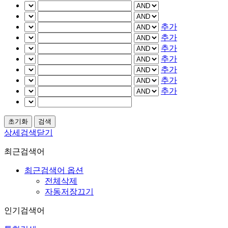
추가
추가
추가
추가
추가
추가
추가
상세검색닫기
최근검색어
최근검색어 옵션
전체삭제
자동저장끄기
인기검색어