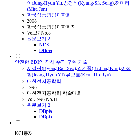
이(
Jung-Hyun
Yi
)
,
송경식(Kyung-Sik Song)
,
전미라
(Mira
Jun
)
한국식품영양과학회
2008
한국식품영양과학회지
Vol.37 No.8
원문보기
2
NDSL
DBpia
안전한 EDI의 감사 추적 구현 기술
서경란(Kyong Ran Seo)
,
김기중(Ki
Jung
Kim)
,
이정
현
(Jeong
Hyun
YI
)
,
류근호(Keun Ho Ryu)
대한전자공학회
1996
대한전자공학회 학술대회
Vol.1996 No.11
원문보기
2
DBpia
DBpia
KCI등재