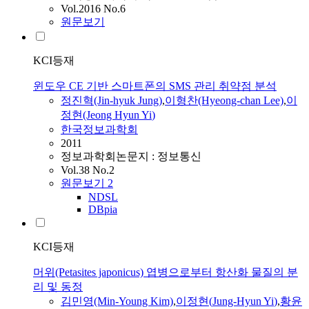
Vol.2016 No.6
원문보기
KCI등재
윈도우 CE 기반 스마트폰의 SMS 관리 취약점 분석
정진혁(Jin-hyuk
Jung
)
,
이형찬(Hyeong-chan Lee)
,
이
정현
(Jeong
Hyun
Yi
)
한국정보과학회
2011
정보과학회논문지 : 정보통신
Vol.38 No.2
원문보기
2
NDSL
DBpia
KCI등재
머위(Petasites japonicus) 엽병으로부터 항산화 물질의 분
리 및 동정
김민영(Min-Young Kim)
,
이정현
(
Jung-Hyun
Yi
)
,
황윤