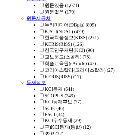
원문있음
(1,671)
원문없음
(179)
원문제공처
누리미디어(DBpia)
(899)
KISTI(NDSL)
(479)
한국학술정보(KISS)
(271)
KERIS(RISS)
(126)
한국연구재단(KCI)
(96)
교보문고(스콜라)
(75)
학술교육원(eArticle)
(47)
코리아스칼라(코리아스칼라)
(27)
KERIS(RISS)
(17)
등재정보
KCI등재
(641)
SCOPUS
(249)
KCI등재후보
(77)
SCIE
(46)
ESCI
(34)
KCI우수등재
(29)
구)KCI등재(통합)
(12)
3903
(12)