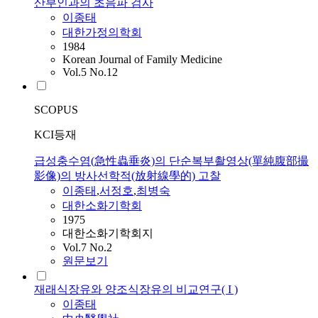
산부인과의 초음파 검사
이종태
대한가정의학회
1984
Korean Journal of Family Medicine
Vol.5 No.12
SCOPUS
KCI등재
급성충수염(急性蟲垂炎)의 단순복부촬영상(單純腹部撮
影像)의 방사선학적(放射線學的) 고찰
이종태
,
서정호
,
최병숙
대한소화기학회
1975
대한소화기학회지
Vol.7 No.2
원문보기
재래식장유와 양조식장유의 비교연구( I )
이종태