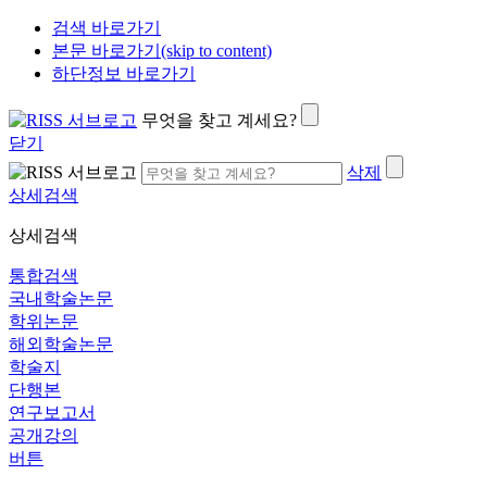
검색 바로가기
본문 바로가기(skip to content)
하단정보 바로가기
무엇을 찾고 계세요?
닫기
삭제
상세검색
상세검색
통합검색
국내학술논문
학위논문
해외학술논문
학술지
단행본
연구보고서
공개강의
버튼