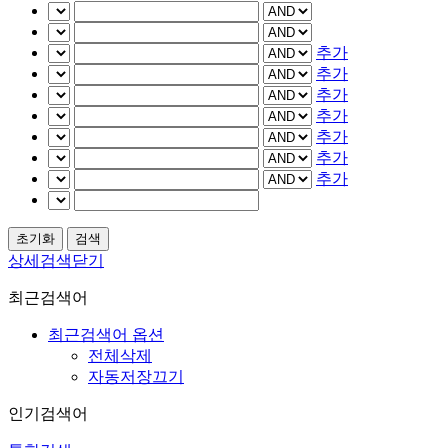
추가
추가
추가
추가
추가
추가
추가
상세검색닫기
최근검색어
최근검색어 옵션
전체삭제
자동저장끄기
인기검색어