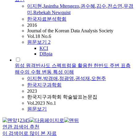
이지현
,
Jasintha Mtengezo
,
권수혜
,
김수
,
전소연
,
우경
미
,
Rebekah Newquist
한국자료분석학회
2016
Journal of the Korean Data Analysis Society
Vol.18 No.6
원문보기
2
KCI
DBpia
위성 원격반사도 스펙트럼을 활용한 한반도 주변 표층
해수의 수형 변동 특성 이해
이지현
,
박경애
,
정광영
,
권석재
,
오현주
한국지구과학회
2023
한국지구과학회 학술발표논문집
Vol.2023 No.1
원문보기
1
2
3
4
5
연관 검색어 추천
이 검색어로 많이 본 자료