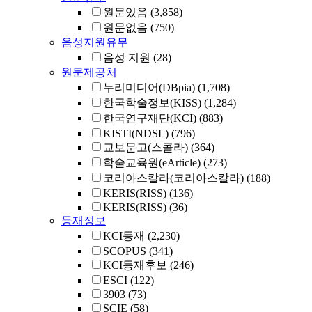
원문있음
(3,858)
원문없음
(750)
음성지원유무
음성 지원
(28)
원문제공처
누리미디어(DBpia)
(1,708)
한국학술정보(KISS)
(1,284)
한국연구재단(KCI)
(883)
KISTI(NDSL)
(796)
교보문고(스콜라)
(364)
학술교육원(eArticle)
(273)
코리아스칼라(코리아스칼라)
(188)
KERIS(RISS)
(136)
KERIS(RISS)
(36)
등재정보
KCI등재
(2,230)
SCOPUS
(341)
KCI등재후보
(246)
ESCI
(122)
3903
(73)
SCIE
(58)