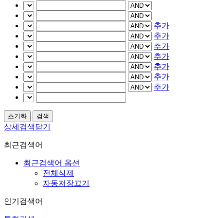
추가
추가
추가
추가
추가
추가
추가
상세검색닫기
최근검색어
최근검색어 옵션
전체삭제
자동저장끄기
인기검색어