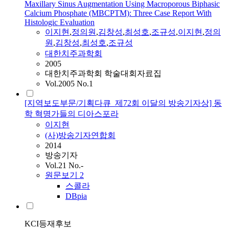
Maxillary Sinus Augmentation Using Macroporous Biphasic
Calcium Phosphate (MBCPTM): Three Case Report With
Histologic Evaluation
이지현
,
정의원
,
김창성
,
최성호
,
조규성
,
이지현
,
정의
원
,
김창성
,
최성호
,
조규성
대한치주과학회
2005
대한치주과학회 학술대회자료집
Vol.2005 No.1
[지역보도부문/기획다큐_제72회 이달의 방송기자상] 동
학 혁명가들의 디아스포라
이지현
(사)방송기자연합회
2014
방송기자
Vol.21 No.-
원문보기
2
스콜라
DBpia
KCI등재후보