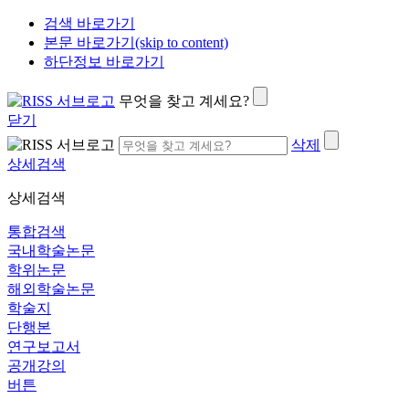
검색 바로가기
본문 바로가기(skip to content)
하단정보 바로가기
무엇을 찾고 계세요?
닫기
삭제
상세검색
상세검색
통합검색
국내학술논문
학위논문
해외학술논문
학술지
단행본
연구보고서
공개강의
버튼