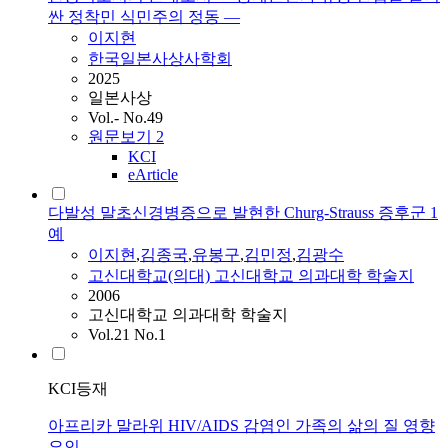
싼 정착민 식민주의 정동 —
이지현
한국일본사상사학회
2025
일본사상
Vol.- No.49
원문보기
2
KCI
eArticle
다발성 말초신경병증으로 발현한 Churg-Strauss 증후군 1
예
이지현
,
김종국
,
유봉구
,
김민정
,
김광수
고신대학교(의대) 고신대학교 의과대학 학술지
2006
고신대학교 의과대학 학술지
Vol.21 No.1
KCI등재
아프리카 말라위 HIV/AIDS 감염인 가족의 삶의 질 영향
요인