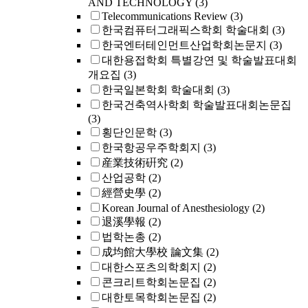
AND TECHNOLOGY
(3)
Telecommunications Review
(3)
한국컴퓨터그래픽스학회 학술대회
(3)
한국엔터테인먼트산업학회논문지
(3)
대한용접학회 특별강연 및 학술발표대회
개요집
(3)
한국일본학회 학술대회
(3)
한국건축역사학회 학술발표대회논문집
(3)
횡단인문학
(3)
한국항공우주학회지
(3)
産業技術硏究
(2)
산업공학
(2)
經營史學
(2)
Korean Journal of Anesthesiology
(2)
退溪學報
(2)
법학논총
(2)
成均館大學校 論文集
(2)
대한스포츠의학회지
(2)
콘크리트학회논문집
(2)
대한토목학회논문집
(2)