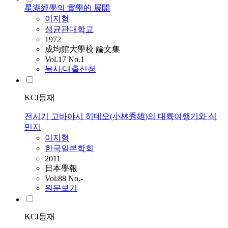
星湖經學의 實學的 展開
이지형
성균관대학교
1972
成均館大學校 論文集
Vol.17 No.1
복사/대출신청
KCI등재
전시기 고바야시 히데오(小林秀雄)의 대륙여행기와 식
민지
이지형
한국일본학회
2011
日本學報
Vol.88 No.-
원문보기
KCI등재