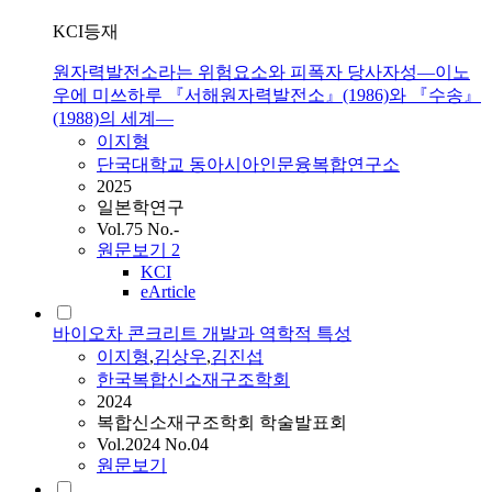
KCI등재
원자력발전소라는 위험요소와 피폭자 당사자성―이노
우에 미쓰하루 『서해원자력발전소』(1986)와 『수송』
(1988)의 세계―
이지형
단국대학교 동아시아인문융복합연구소
2025
일본학연구
Vol.75 No.-
원문보기
2
KCI
eArticle
바이오차 콘크리트 개발과 역학적 특성
이지형
,
김상우
,
김진섭
한국복합신소재구조학회
2024
복합신소재구조학회 학술발표회
Vol.2024 No.04
원문보기