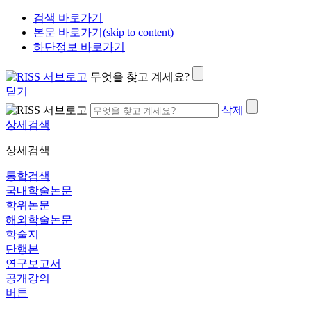
검색 바로가기
본문 바로가기(skip to content)
하단정보 바로가기
무엇을 찾고 계세요?
닫기
삭제
상세검색
상세검색
통합검색
국내학술논문
학위논문
해외학술논문
학술지
단행본
연구보고서
공개강의
버튼