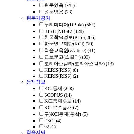
원문있음
(741)
원문없음
(73)
원문제공처
누리미디어(DBpia)
(567)
KISTI(NDSL)
(128)
한국학술정보(KISS)
(86)
한국연구재단(KCI)
(70)
학술교육원(eArticle)
(31)
교보문고(스콜라)
(30)
코리아스칼라(코리아스칼라)
(13)
KERIS(RISS)
(8)
KERIS(RISS)
(2)
등재정보
KCI등재
(258)
SCOPUS
(14)
KCI등재후보
(14)
KCI우수등재
(7)
구)KCI등재(통합)
(5)
ESCI
(4)
02
(1)
학술지명