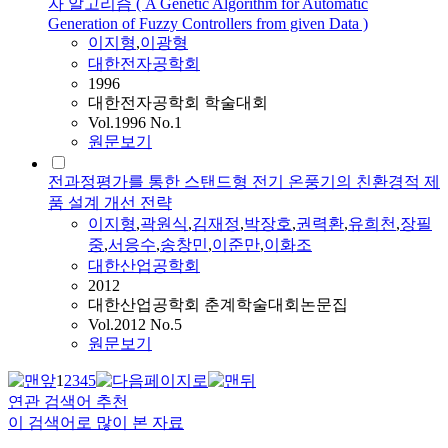
자 알고리즘 ( A Genetic Algorithm for Automatic
Generation of Fuzzy Controllers from given Data )
이지형
,
이광형
대한전자공학회
1996
대한전자공학회 학술대회
Vol.1996 No.1
원문보기
전과정평가를 통한 스탠드형 전기 온풍기의 친환경적 제
품 설계 개선 전략
이지형
,
곽원식
,
김재정
,
박장호
,
권력환
,
유희천
,
장필
중
,
서응수
,
송창민
,
이준만
,
이화조
대한산업공학회
2012
대한산업공학회 춘계학술대회논문집
Vol.2012 No.5
원문보기
1
2
3
4
5
연관 검색어 추천
이 검색어로 많이 본 자료