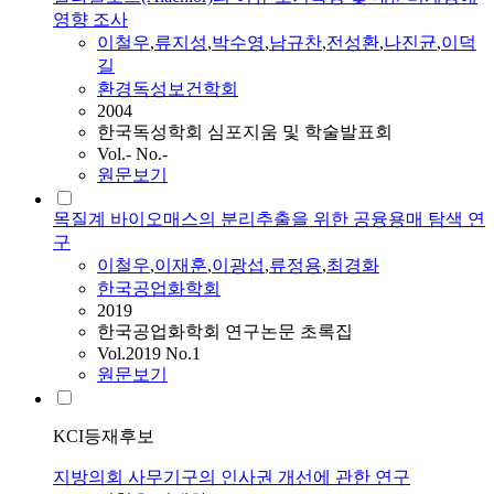
영향 조사
이철우
,
류지성
,
박수영
,
남규찬
,
전성환
,
나진균
,
이덕
길
환경독성보건학회
2004
한국독성학회 심포지움 및 학술발표회
Vol.- No.-
원문보기
목질계 바이오매스의 분리추출을 위한 공융용매 탐색 연
구
이철우
,
이재훈
,
이광섭
,
류정용
,
최경화
한국공업화학회
2019
한국공업화학회 연구논문 초록집
Vol.2019 No.1
원문보기
KCI등재후보
지방의회 사무기구의 인사권 개선에 관한 연구