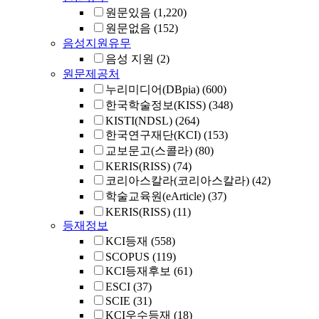
원문있음
(1,220)
원문없음
(152)
음성지원유무
음성 지원
(2)
원문제공처
누리미디어(DBpia)
(600)
한국학술정보(KISS)
(348)
KISTI(NDSL)
(264)
한국연구재단(KCI)
(153)
교보문고(스콜라)
(80)
KERIS(RISS)
(74)
코리아스칼라(코리아스칼라)
(42)
학술교육원(eArticle)
(37)
KERIS(RISS)
(11)
등재정보
KCI등재
(558)
SCOPUS
(119)
KCI등재후보
(61)
ESCI
(37)
SCIE
(31)
KCI우수등재
(18)