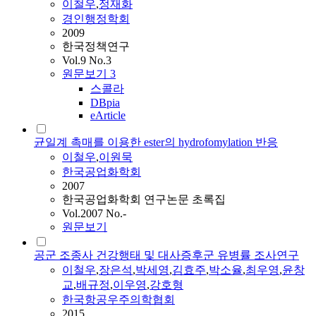
이철우
,
정재화
경인행정학회
2009
한국정책연구
Vol.9 No.3
원문보기
3
스콜라
DBpia
eArticle
균일계 촉매를 이용한 ester의 hydrofomylation 반응
이철우
,
이원묵
한국공업화학회
2007
한국공업화학회 연구논문 초록집
Vol.2007 No.-
원문보기
공군 조종사 건강행태 및 대사증후군 유병률 조사연구
이철우
,
장은석
,
박세영
,
김효주
,
박소율
,
최우영
,
윤창
교
,
배규정
,
이우영
,
강호형
한국항공우주의학협회
2015