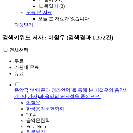
독일어
(3)
오늘 본 자료
오늘 본 자료가 없습니다.
패싯닫기
검색키워드
저자 : 이철우
(검색결과 1,372건)
전체선택
무료
기관내 무료
유료
음악극 ‘박태준과 청라언덕’을 통해 본 이철우의 음악세
계 -말(가사)과 음악의 연관성을 중심으로-
이철우
한국음악문헌학회
2014
음악문헌학
Vol.- No.5
원문보기