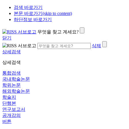
검색 바로가기
본문 바로가기(skip to content)
하단정보 바로가기
무엇을 찾고 계세요?
닫기
삭제
상세검색
상세검색
통합검색
국내학술논문
학위논문
해외학술논문
학술지
단행본
연구보고서
공개강의
버튼