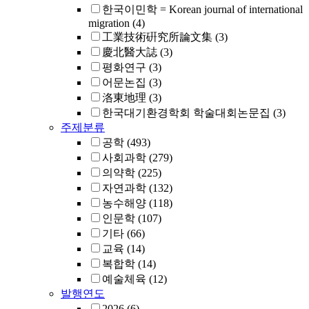
한국이민학 = Korean journal of international
migration
(4)
工業技術硏究所論文集
(3)
慶北醫大誌
(3)
평화연구
(3)
어문논집
(3)
洛東地理
(3)
한국대기환경학회 학술대회논문집
(3)
주제분류
공학
(493)
사회과학
(279)
의약학
(225)
자연과학
(132)
농수해양
(118)
인문학
(107)
기타
(66)
교육
(14)
복합학
(14)
예술체육
(12)
발행연도
2026
(6)