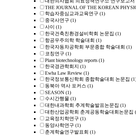
대한의사협회 의료정책연구소 연구보고서
THE JOURNAL OF THE KOREAN PHYSI
학습자중심교과교육연구
(1)
중국사연구
(1)
사이
(1)
한국건축친환경설비학회 논문집
(1)
항공우주의학 학술대회
(1)
한국자동차공학회 부문종합 학술대회
(1)
코칭연구
(1)
Plant biotechnology reports
(1)
한국경관학회지
(1)
Ewha Law Review
(1)
한국정보통신학회 종합학술대회 논문집
(1
동북아 역사 포커스
(1)
SEASON
(1)
수시간행물
(1)
대한내과학회 추계학술발표논문집
(1)
대한산업공학회 춘계공동학술대회논문집
교육정치학연구
(1)
동양사학연구
(1)
춘계학술연구발표회
(1)