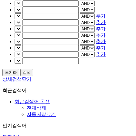
추가
추가
추가
추가
추가
추가
추가
상세검색닫기
최근검색어
최근검색어 옵션
전체삭제
자동저장끄기
인기검색어