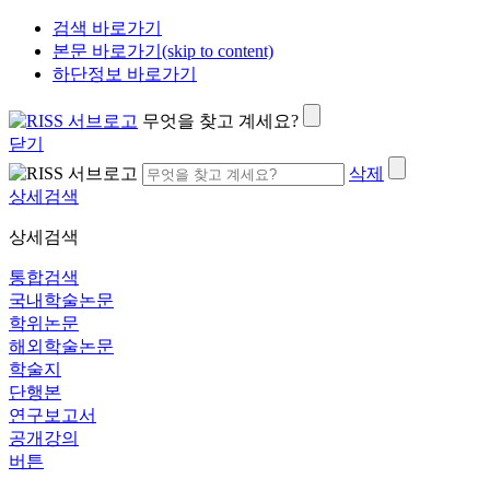
검색 바로가기
본문 바로가기(skip to content)
하단정보 바로가기
무엇을 찾고 계세요?
닫기
삭제
상세검색
상세검색
통합검색
국내학술논문
학위논문
해외학술논문
학술지
단행본
연구보고서
공개강의
버튼