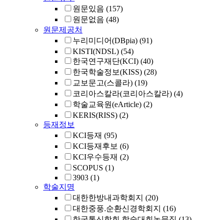
원문있음
(157)
원문없음
(48)
원문제공처
누리미디어(DBpia)
(91)
KISTI(NDSL)
(54)
한국연구재단(KCI)
(40)
한국학술정보(KISS)
(28)
교보문고(스콜라)
(19)
코리아스칼라(코리아스칼라)
(4)
학술교육원(eArticle)
(2)
KERIS(RISS)
(2)
등재정보
KCI등재
(95)
KCI등재후보
(6)
KCI우수등재
(2)
SCOPUS
(1)
3903
(1)
학술지명
대한한방내과학회지
(20)
대한중풍.순환신경학회지
(16)
한국통신학회 학술대회논문집
(13)