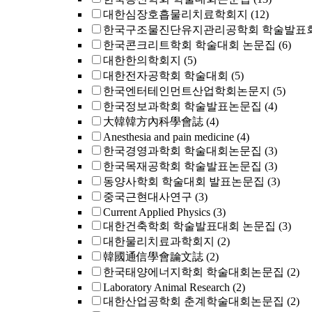
대한심장호흡물리치료학회지
(12)
한국구조물진단유지관리공학회 학술발표회
한국콘크리트학회 학술대회 논문집
(6)
대한한의학회지
(5)
대한전자공학회 학술대회
(5)
한국엔터테인먼트산업학회논문지
(5)
한국정보과학회 학술발표논문집
(4)
大韓韓方內科學會誌
(4)
Anesthesia and pain medicine
(4)
한국경영과학회 학술대회논문집
(3)
한국목재공학회 학술발표논문집
(3)
동양사학회 학술대회 발표논문집
(3)
중국근현대사연구
(3)
Current Applied Physics
(3)
대한건축학회 학술발표대회 논문집
(3)
대한물리치료과학회지
(2)
韓國通信學會論文誌
(2)
한국태양에너지학회 학술대회논문집
(2)
Laboratory Animal Research
(2)
대한산업공학회 춘계학술대회논문집
(2)