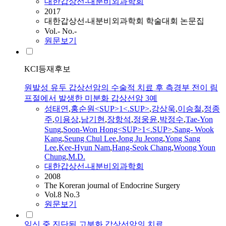
대한갑상선-내분비외과학회
2017
대한갑상선-내분비외과학회 학술대회 논문집
Vol.- No.-
원문보기
KCI등재후보
원발성 유두 갑상선암의 수술적 치료 후 측경부 전이 림
프절에서 발생한 미분화 갑상선암 3예
성태연
,
홍순원<SUP>1<.SUP>
,
강상욱
,
이승철
,
정종
주
,
이용상
,
남기현
,
장항석
,
정웅윤
,
박정수
,
Tae-Yon
Sung
,
Soon-Won Hong<SUP>1<.SUP>
,
Sang- Wook
Kang
,
Seung Chul Lee
,
Jong Ju Jeong
,
Yong Sang
Lee
,
Kee-Hyun Nam
,
Hang-Seok Chang
,
Woong Youn
Chung
,
M.D.
대한갑상선-내분비외과학회
2008
The Koreran journal of Endocrine Surgery
Vol.8 No.3
원문보기
임신 중 진단된 고분화 갑상선암의 치료