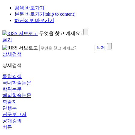
검색 바로가기
본문 바로가기(skip to content)
하단정보 바로가기
무엇을 찾고 계세요?
닫기
삭제
상세검색
상세검색
통합검색
국내학술논문
학위논문
해외학술논문
학술지
단행본
연구보고서
공개강의
버튼