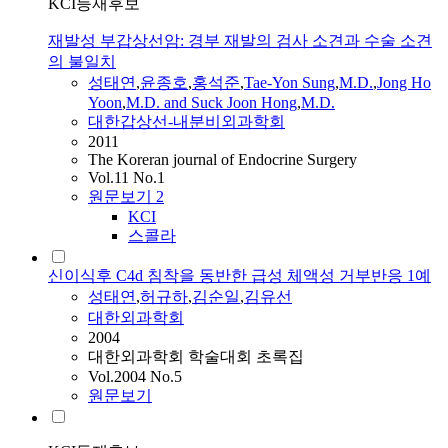
KCI등재후보
재발성 부갑상선암: 경부 재발의 검사 소견과 수술 소견
의 불일치
성태연
,
윤종호
,
홍석준
,
Tae-Yon Sung
,
M.D.
,
Jong Ho
Yoon
,
M.D. and Suck Joon Hong
,
M.D.
대한갑상선-내분비외과학회
2011
The Koreran journal of Endocrine Surgery
Vol.11 No.1
원문보기
2
KCI
스콜라
신이식후 C4d 침착을 동반한 급성 체액성 거부반응 1예
성태연
,
허규하
,
김순일
,
김유선
대한외과학회
2004
대한외과학회 학술대회 초록집
Vol.2004 No.5
원문보기