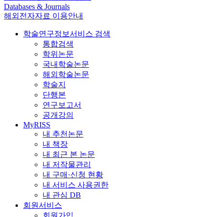
Databases & Journals
해외전자자료 이용안내
학술연구정보서비스 검색
통합검색
학위논문
국내학술논문
해외학술논문
학술지
단행본
연구보고서
공개강의
MyRISS
내 추천논문
내 책장
내 최근 본 논문
내 저작물관리
내 구매·신청 현황
내 서비스 사용권한
내 관심 DB
회원서비스
회원가입