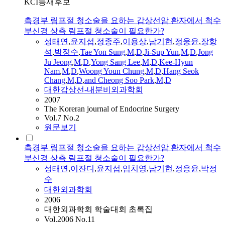
KCI등재후보
측경부 림프절 청소술을 요하는 갑상선암 환자에서 척수
부신경 상측 림프절 청소술이 필요한가?
성태연
,
윤지섭
,
정종주
,
이용상
,
남기현
,
정웅윤
,
장항
석
,
박정수
,
Tae Yon Sung
,
M
,
D
,
Ji-Sup Yun
,
M
,
D
,
Jong
Ju Jeong
,
M
,
D
,
Yong Sang Lee
,
M
,
D
,
Kee-Hyun
Nam
,
M
,
D
,
Woong Youn Chung
,
M
,
D
,
Hang Seok
Chang
,
M
,
D
,
and Cheong Soo Park
,
M
,
D
대한갑상선-내분비외과학회
2007
The Koreran journal of Endocrine Surgery
Vol.7 No.2
원문보기
측경부 림프절 청소술을 요하는 갑상선암 환자에서 척수
부신경 상측 림프절 청소술이 필요한가?
성태연
,
이잔디
,
윤지섭
,
임치영
,
남기현
,
정응윤
,
박정
수
대한외과학회
2006
대한외과학회 학술대회 초록집
Vol.2006 No.11