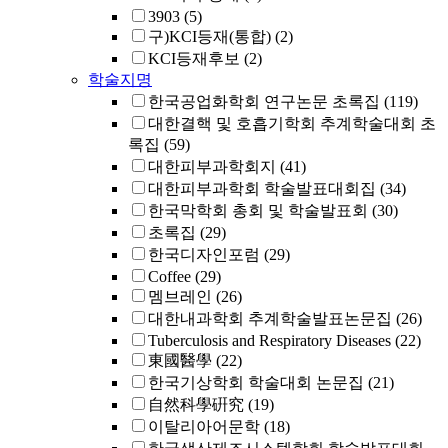
3903
(5)
구)KCI등재(통합)
(2)
KCI등재후보
(2)
학술지명
한국공업화학회 연구논문 초록집
(119)
대한결핵 및 호흡기학회 추계학술대회 초
록집
(59)
대한피부과학회지
(41)
대한피부과학회 학술발표대회집
(34)
한국막학회 총회 및 학술발표회
(30)
초록집
(29)
한국디자인포럼
(29)
Coffee
(29)
멤브레인
(26)
대한내과학회 추계학술발표논문집
(26)
Tuberculosis and Respiratory Diseases
(22)
東國醫學
(22)
한국기상학회 학술대회 논문집
(21)
自然科學硏究
(19)
이탈리아어문학
(18)