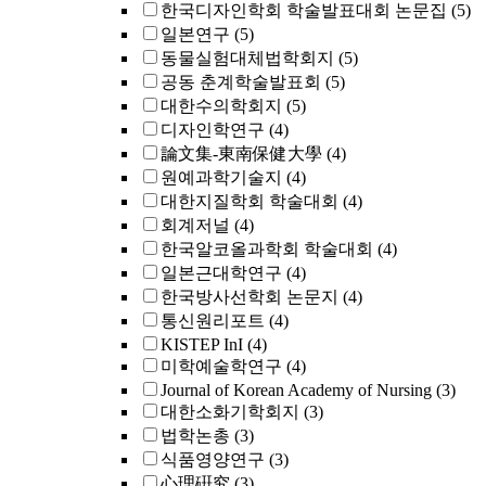
한국디자인학회 학술발표대회 논문집
(5)
일본연구
(5)
동물실험대체법학회지
(5)
공동 춘계학술발표회
(5)
대한수의학회지
(5)
디자인학연구
(4)
論文集-東南保健大學
(4)
원예과학기술지
(4)
대한지질학회 학술대회
(4)
회계저널
(4)
한국알코올과학회 학술대회
(4)
일본근대학연구
(4)
한국방사선학회 논문지
(4)
통신원리포트
(4)
KISTEP InI
(4)
미학예술학연구
(4)
Journal of Korean Academy of Nursing
(3)
대한소화기학회지
(3)
법학논총
(3)
식품영양연구
(3)
心理硏究
(3)