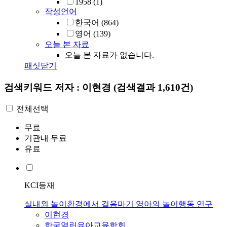
1958
(1)
작성언어
한국어
(864)
영어
(139)
오늘 본 자료
오늘 본 자료가 없습니다.
패싯닫기
검색키워드
저자 : 이현경
(검색결과 1,610건)
전체선택
무료
기관내 무료
유료
KCI등재
실내외 놀이환경에서 걸음마기 영아의 놀이행동 연구
이현경
한국열린유아교육학회