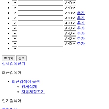
추가
추가
추가
추가
추가
추가
추가
상세검색닫기
최근검색어
최근검색어 옵션
전체삭제
자동저장끄기
인기검색어