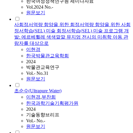
한국여성정책연구원 세미나자료
Vol.2024 No.-
원문보기
사회정서역량 함양을 위한 회정서역량 함양을 위한 사회
정서학습(SEL) 미술 회정서학습(SEL) 미술 프로그램 개
발: 에르베튈레 색색깔깔 뮤지엄 전시의 미취학 아동 관
람자를 대상으로
이현경
한국박물관교육학회
2024
박물관교육연구
Vol.- No.31
원문보기
초순수(Ultrapure Water)
이현경
,
부찬희
한국과학기술기획평가원
2024
기술동향브리프
Vol.- No.-
원문보기