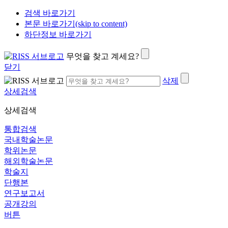
검색 바로가기
본문 바로가기(skip to content)
하단정보 바로가기
무엇을 찾고 계세요?
닫기
삭제
상세검색
상세검색
통합검색
국내학술논문
학위논문
해외학술논문
학술지
단행본
연구보고서
공개강의
버튼