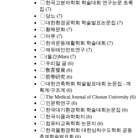
한국고분자학회 학술대회 연구논문 초록
집
(7)
당뇨
(7)
대한환경공학회 학술발표논문집
(7)
황해문화
(7)
마루
(7)
한국운동재활학회 학술대회
(7)
에듀테인먼트연구
(7)
(월간)Maru
(7)
우리말 글
(6)
敎育發展
(6)
哲學硏究
(6)
대한건축학회 학술발표대회 논문집 - 계
획계/구조계
(6)
The Medical Journal of Chosun University
(6)
인문학연구
(6)
한국대기환경학회 학술대회논문집
(6)
한국식품과학회지
(6)
컴퓨터교육학회 논문지
(6)
한국물환경학회·대한상하수도학회 공동
춘계학술발표회
(6)