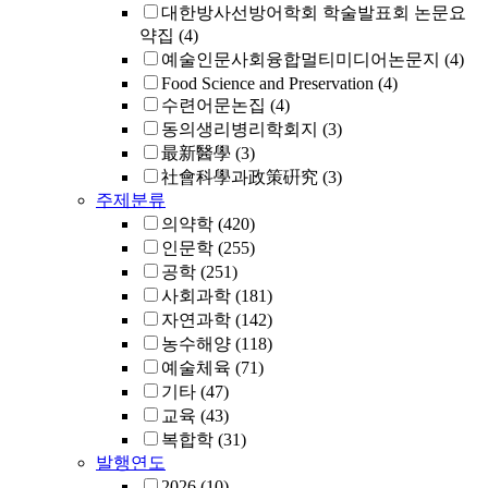
대한방사선방어학회 학술발표회 논문요
약집
(4)
예술인문사회융합멀티미디어논문지
(4)
Food Science and Preservation
(4)
수련어문논집
(4)
동의생리병리학회지
(3)
最新醫學
(3)
社會科學과政策硏究
(3)
주제분류
의약학
(420)
인문학
(255)
공학
(251)
사회과학
(181)
자연과학
(142)
농수해양
(118)
예술체육
(71)
기타
(47)
교육
(43)
복합학
(31)
발행연도
2026
(10)