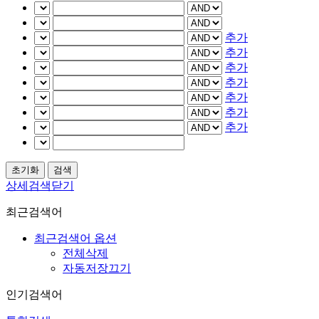
추가
추가
추가
추가
추가
추가
추가
상세검색닫기
최근검색어
최근검색어 옵션
전체삭제
자동저장끄기
인기검색어