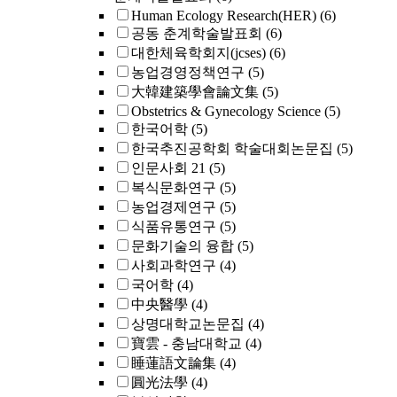
Human Ecology Research(HER)
(6)
공동 춘계학술발표회
(6)
대한체육학회지(jcses)
(6)
농업경영정책연구
(5)
大韓建築學會論文集
(5)
Obstetrics & Gynecology Science
(5)
한국어학
(5)
한국추진공학회 학술대회논문집
(5)
인문사회 21
(5)
복식문화연구
(5)
농업경제연구
(5)
식품유통연구
(5)
문화기술의 융합
(5)
사회과학연구
(4)
국어학
(4)
中央醫學
(4)
상명대학교논문집
(4)
寶雲 - 충남대학교
(4)
睡蓮語文論集
(4)
圓光法學
(4)