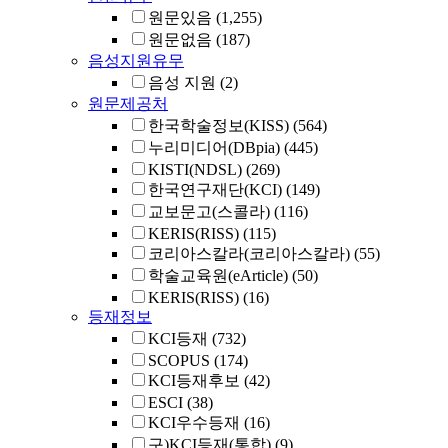
원문있음
(1,255)
원문없음
(187)
음성지원유무
음성 지원
(2)
원문제공처
한국학술정보(KISS)
(564)
누리미디어(DBpia)
(445)
KISTI(NDSL)
(269)
한국연구재단(KCI)
(149)
교보문고(스콜라)
(116)
KERIS(RISS)
(115)
코리아스칼라(코리아스칼라)
(55)
학술교육원(eArticle)
(50)
KERIS(RISS)
(16)
등재정보
KCI등재
(732)
SCOPUS
(174)
KCI등재후보
(42)
ESCI
(38)
KCI우수등재
(16)
구)KCI등재(통합)
(9)