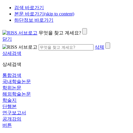
검색 바로가기
본문 바로가기(skip to content)
하단정보 바로가기
무엇을 찾고 계세요?
닫기
삭제
상세검색
상세검색
통합검색
국내학술논문
학위논문
해외학술논문
학술지
단행본
연구보고서
공개강의
버튼