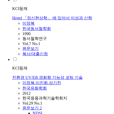
KCI등재
Hegel 「정신현상학」 에 있어서 이성과 신학
이정복
한국동서철학회
1990
동서철학연구
Vol.7 No.1
원문보기
복사/대출신청
KCI등재
친환경 UV/EB 경화형 기능성 코팅 기술
이정복
,
이진휘
,
성기천
한국유화학회
2012
한국응용과학기술학회지
Vol.29 No.1
원문보기
2
NDSL