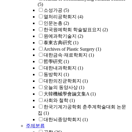
(5)
소성가공
(5)
열처리공학회지
(4)
인문논총
(2)
한국원예학회 학술발표요지
(2)
원예과학기술지
(2)
泰東古典硏究
(1)
Archives of Plastic Surgery
(1)
대한금속·재료학회지
(1)
哲學硏究
(1)
대한내과학회지
(1)
동방학지
(1)
대한의진균학회지
(1)
오늘의 동양사상
(1)
大韓機械學會論文集A
(1)
사회와 철학
(1)
한국기계가공학회 춘추계학술대회 논문
집
(1)
대한뇌종양학회지
(1)
주제분류