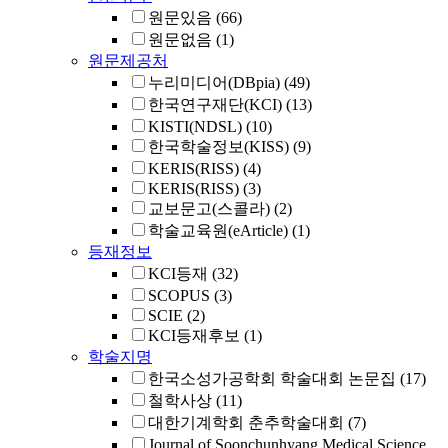
원문있음
(66)
원문없음
(1)
원문제공처
누리미디어(DBpia)
(49)
한국연구재단(KCI)
(13)
KISTI(NDSL)
(10)
한국학술정보(KISS)
(9)
KERIS(RISS)
(4)
KERIS(RISS)
(3)
교보문고(스콜라)
(2)
학술교육원(eArticle)
(1)
등재정보
KCI등재
(32)
SCOPUS
(3)
SCIE
(2)
KCI등재후보
(1)
학술지명
한국소성가공학회 학술대회 논문집
(17)
철학사상
(11)
대한기계학회 춘추학술대회
(7)
Journal of Soonchunhyang Medical Science