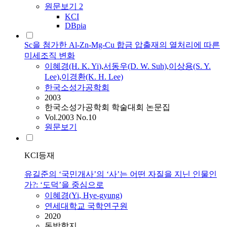
원문보기
2
KCI
DBpia
Sc을 첨가한 Al-Zn-Mg-Cu 합금 압출재의 열처리에 따른
미세조직 변화
이혜경
(H. K.
Yi
)
,
서동우(D. W. Suh)
,
이상용(S. Y.
Lee)
,
이경환(K. H. Lee)
한국소성가공학회
2003
한국소성가공학회 학술대회 논문집
Vol.2003 No.10
원문보기
KCI등재
유길준의 ‘국민개사’의 ‘사’는 어떤 자질을 지닌 인물인
가?: ‘도덕’을 중심으로
이혜경
(
Yi
, Hye-gyung)
연세대학교 국학연구원
2020
동방학지