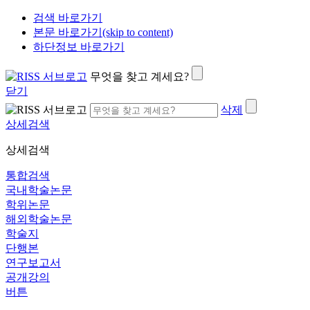
검색 바로가기
본문 바로가기(skip to content)
하단정보 바로가기
무엇을 찾고 계세요?
닫기
삭제
상세검색
상세검색
통합검색
국내학술논문
학위논문
해외학술논문
학술지
단행본
연구보고서
공개강의
버튼