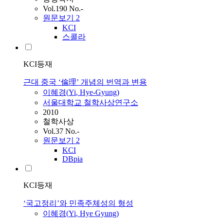
Vol.190 No.-
원문보기
2
KCI
스콜라
KCI등재
근대 중국 ‘倫理’ 개념의 번역과 변용
이혜경
(
Yi
, Hye-Gyung)
서울대학교 철학사상연구소
2010
철학사상
Vol.37 No.-
원문보기
2
KCI
DBpia
KCI등재
‘국고정리’와 민족주체성의 형성
이혜경
(
Yi
, Hye Gyung)