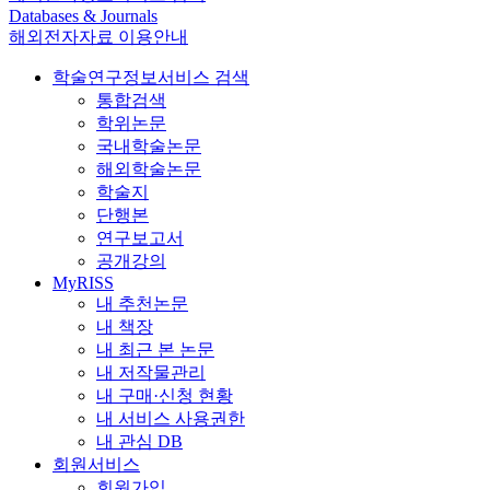
Databases & Journals
해외전자자료 이용안내
학술연구정보서비스 검색
통합검색
학위논문
국내학술논문
해외학술논문
학술지
단행본
연구보고서
공개강의
MyRISS
내 추천논문
내 책장
내 최근 본 논문
내 저작물관리
내 구매·신청 현황
내 서비스 사용권한
내 관심 DB
회원서비스
회원가입