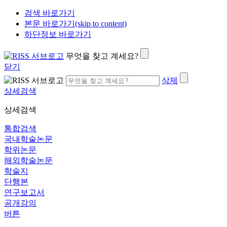
검색 바로가기
본문 바로가기(skip to content)
하단정보 바로가기
무엇을 찾고 계세요?
닫기
삭제
상세검색
상세검색
통합검색
국내학술논문
학위논문
해외학술논문
학술지
단행본
연구보고서
공개강의
버튼