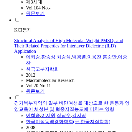
제3시대
Vol.104 No.-
원문보기
KCI등재
Structural Analysis of High Molecular Weight PMSQs and
Their Related Properties for Interlayer Dielectric (ILD)
Application
이희승
,
황승상
,
최승석
,
백경열
,
이응찬
,
홍순만
,
이종
찬
한국고분자학회
2012
Macromolecular Research
Vol.20 No.11
원문보기
경기북부지역의 일부 비만여성을 대상으로 한 운동과 영
양교육이 체성분 및 혈중지질농도에 미치는 영향
이희승
,
이지원
,
장남수
,
김지명
한국지질동맥경화학회(구 한국지질학회)
2008