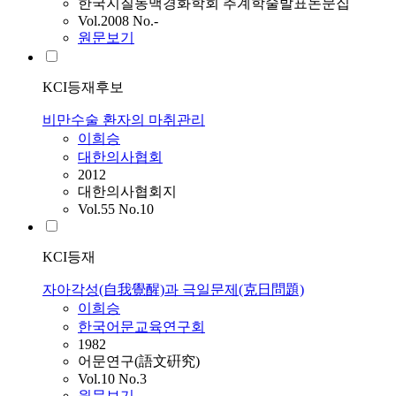
한국지질동맥경화학회 추계학술발표논문집
Vol.2008 No.-
원문보기
KCI등재후보
비만수술 환자의 마취관리
이희승
대한의사협회
2012
대한의사협회지
Vol.55 No.10
KCI등재
자아각성(自我覺醒)과 극일문제(克日問題)
이희승
한국어문교육연구회
1982
어문연구(語文硏究)
Vol.10 No.3
원문보기