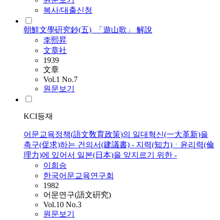
복사/대출신청
朝鮮文學硏究鈔(五)_「遊山歌」 解說
李熙昇
文章社
1939
文章
Vol.1 No.7
원문보기
KCI등재
어문교육정책(語文敎育政策)의 일대혁신(一大革新)을
촉구(促求)하는 건의서(建議書) - 지력(知力)ㆍ윤리력(倫
理力)에 있어서 일본(日本)을 앞지르기 위한 -
이희승
한국어문교육연구회
1982
어문연구(語文硏究)
Vol.10 No.3
원문보기