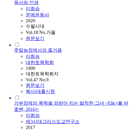
독서와 인생
이희승
문예운동사
2020
수필시대
Vol.18 No.가을
원문보기
주말농장에서의 즐거움
이희승
대한토목학회
1999
대한토목학회지
Vol.47 No.9
원문보기
복사/대출신청
가부장제의 폭력을 되받아 치는 발칙한 그녀 <Elle (폴 버
호벤, 2016)>
이희승
제3시대그리스도교연구소
2017