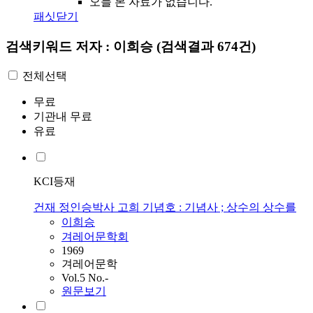
오늘 본 자료가 없습니다.
패싯닫기
검색키워드
저자 : 이희승
(검색결과 674건)
전체선택
무료
기관내 무료
유료
KCI등재
건재 정인승박사 고희 기념호 : 기념사 ; 상수의 상수를
이희승
겨레어문학회
1969
겨레어문학
Vol.5 No.-
원문보기