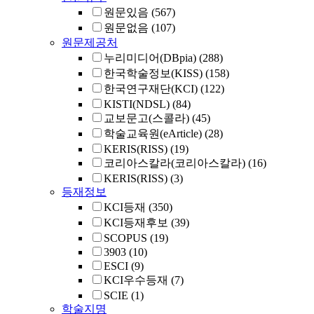
원문있음
(567)
원문없음
(107)
원문제공처
누리미디어(DBpia)
(288)
한국학술정보(KISS)
(158)
한국연구재단(KCI)
(122)
KISTI(NDSL)
(84)
교보문고(스콜라)
(45)
학술교육원(eArticle)
(28)
KERIS(RISS)
(19)
코리아스칼라(코리아스칼라)
(16)
KERIS(RISS)
(3)
등재정보
KCI등재
(350)
KCI등재후보
(39)
SCOPUS
(19)
3903
(10)
ESCI
(9)
KCI우수등재
(7)
SCIE
(1)
학술지명