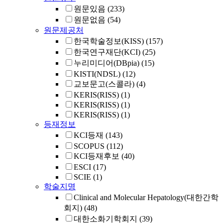
원문있음
(233)
원문없음
(54)
원문제공처
한국학술정보(KISS)
(157)
한국연구재단(KCI)
(25)
누리미디어(DBpia)
(15)
KISTI(NDSL)
(12)
교보문고(스콜라)
(4)
KERIS(RISS)
(1)
KERIS(RISS)
(1)
KERIS(RISS)
(1)
등재정보
KCI등재
(143)
SCOPUS
(112)
KCI등재후보
(40)
ESCI
(17)
SCIE
(1)
학술지명
Clinical and Molecular Hepatology(대한간학
회지)
(48)
대한소화기학회지
(39)