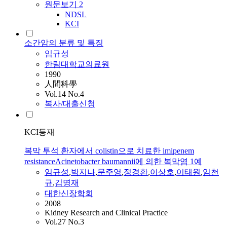
원문보기
2
NDSL
KCI
소간암의 분류 및 특징
임규성
한림대학교의료원
1990
人間科學
Vol.14 No.4
복사/대출신청
KCI등재
복막 투석 환자에서 colistin으로 치료한 imipenem
resistanceAcinetobacter baumannii에 의한 복막염 1예
임규성
,
박지나
,
문주영
,
정경환
,
이상호
,
이태원
,
임천
규
,
김명재
대한신장학회
2008
Kidney Research and Clinical Practice
Vol.27 No.3