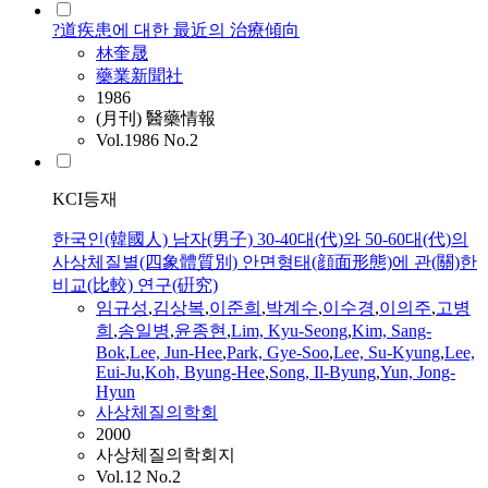
?道疾患에 대한 最近의 治療傾向
林奎晟
藥業新聞社
1986
(月刊) 醫藥情報
Vol.1986 No.2
KCI등재
한국인(韓國人) 남자(男子) 30-40대(代)와 50-60대(代)의
사상체질별(四象體質別) 안면형태(顔面形態)에 관(關)한
비교(比較) 연구(硏究)
임규성
,
김상복
,
이준희
,
박계수
,
이수경
,
이의주
,
고병
희
,
송일병
,
윤종현
,
Lim, Kyu-Seong
,
Kim, Sang-
Bok
,
Lee, Jun-Hee
,
Park, Gye-Soo
,
Lee, Su-Kyung
,
Lee,
Eui-Ju
,
Koh, Byung-Hee
,
Song, Il-Byung
,
Yun, Jong-
Hyun
사상체질의학회
2000
사상체질의학회지
Vol.12 No.2