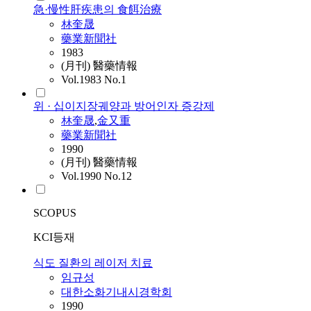
急·慢性肝疾患의 食餌治療
林奎晟
藥業新聞社
1983
(月刊) 醫藥情報
Vol.1983 No.1
위 · 십이지장궤양과 방어인자 증강제
林奎晟
,
金又重
藥業新聞社
1990
(月刊) 醫藥情報
Vol.1990 No.12
SCOPUS
KCI등재
식도 질환의 레이저 치료
임규성
대한소화기내시경학회
1990