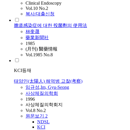
Clinical Endoscopy
Vol.10 No.2
복사/대출신청
膽道感染症에 대한 投菌劑의 使用法
林奎晟
藥業新聞社
1985
(月刊) 醫藥情報
Vol.1985 No.8
KCI등재
태양인(太陽人) 해역병 고찰(考察)
임규성
,
Im, Gyu-Seong
사상체질의학회
1996
사상체질의학회지
Vol.8 No.2
원문보기
2
NDSL
KCI