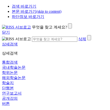
검색 바로가기
본문 바로가기(skip to content)
하단정보 바로가기
무엇을 찾고 계세요?
닫기
삭제
상세검색
상세검색
통합검색
국내학술논문
학위논문
해외학술논문
학술지
단행본
연구보고서
공개강의
버튼