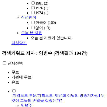
1981
(2)
1976
(1)
1974
(1)
작성언어
한국어
(160)
영어
(13)
오늘 본 자료
오늘 본 자료가 없습니다.
패싯닫기
검색키워드
저자 : 임병수
(검색결과 194건)
전체선택
무료
기관내 무료
유료
[지역보도 부문/기획보도_제94회 이달의 방송기자상] 무
엇이 그들의 손발을 잘랐는가?
임병수