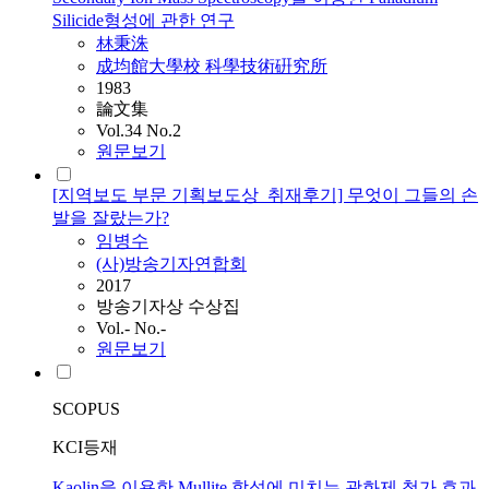
Silicide형성에 관한 연구
林秉洙
成均館大學校 科學技術硏究所
1983
論文集
Vol.34 No.2
원문보기
[지역보도 부문 기획보도상_취재후기] 무엇이 그들의 손
발을 잘랐는가?
임병수
(사)방송기자연합회
2017
방송기자상 수상집
Vol.- No.-
원문보기
SCOPUS
KCI등재
Kaolin을 이용한 Mullite 합성에 미치는 광화제 첨가 효과