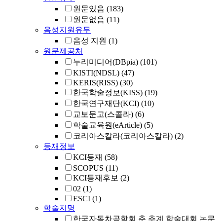
원문있음
(183)
원문없음
(11)
음성지원유무
음성 지원
(1)
원문제공처
누리미디어(DBpia)
(101)
KISTI(NDSL)
(47)
KERIS(RISS)
(30)
한국학술정보(KISS)
(19)
한국연구재단(KCI)
(10)
교보문고(스콜라)
(6)
학술교육원(eArticle)
(5)
코리아스칼라(코리아스칼라)
(2)
등재정보
KCI등재
(58)
SCOPUS
(11)
KCI등재후보
(2)
02
(1)
ESCI
(1)
학술지명
한국자동차공학회 춘 추계 학술대회 논문