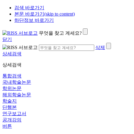
검색 바로가기
본문 바로가기(skip to content)
하단정보 바로가기
무엇을 찾고 계세요?
닫기
삭제
상세검색
상세검색
통합검색
국내학술논문
학위논문
해외학술논문
학술지
단행본
연구보고서
공개강의
버튼