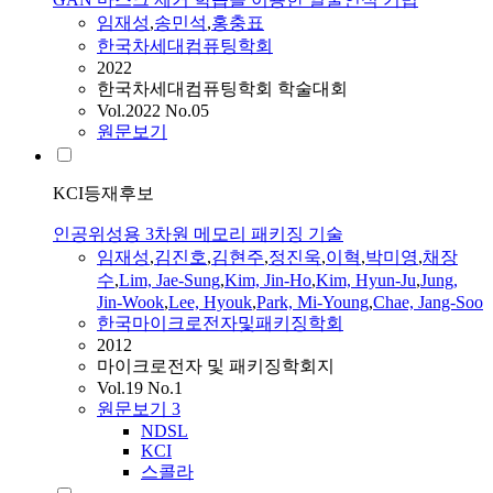
임재성
,
송민석
,
홍충표
한국차세대컴퓨팅학회
2022
한국차세대컴퓨팅학회 학술대회
Vol.2022 No.05
원문보기
KCI등재후보
인공위성용 3차원 메모리 패키징 기술
임재성
,
김진호
,
김현주
,
정진욱
,
이혁
,
박미영
,
채장
수
,
Lim, Jae-Sung
,
Kim, Jin-Ho
,
Kim, Hyun-Ju
,
Jung,
Jin-Wook
,
Lee, Hyouk
,
Park, Mi-Young
,
Chae, Jang-Soo
한국마이크로전자및패키징학회
2012
마이크로전자 및 패키징학회지
Vol.19 No.1
원문보기
3
NDSL
KCI
스콜라