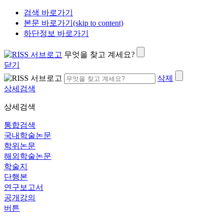
검색 바로가기
본문 바로가기(skip to content)
하단정보 바로가기
무엇을 찾고 계세요?
닫기
삭제
상세검색
상세검색
통합검색
국내학술논문
학위논문
해외학술논문
학술지
단행본
연구보고서
공개강의
버튼