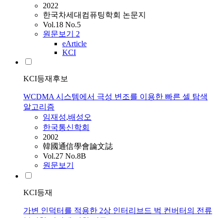
2022
한국차세대컴퓨팅학회 논문지
Vol.18 No.5
원문보기
2
eArticle
KCI
KCI등재후보
WCDMA 시스템에서 극성 변조를 이용한 빠른 셀 탐색
알고리즘
임재성
,
배성오
한국통신학회
2002
韓國通信學會論文誌
Vol.27 No.8B
원문보기
KCI등재
가변 인덕터를 적용한 2상 인터리브드 벅 컨버터의 전류