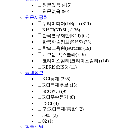
원문있음
(415)
원문없음
(90)
원문제공처
누리미디어(DBpia)
(311)
KISTI(NDSL)
(136)
한국연구재단(KCI)
(62)
한국학술정보(KISS)
(33)
학술교육원(eArticle)
(19)
교보문고(스콜라)
(16)
코리아스칼라(코리아스칼라)
(14)
KERIS(RISS)
(11)
등재정보
KCI등재
(235)
KCI등재후보
(15)
SCOPUS
(9)
KCI우수등재
(8)
ESCI
(4)
구)KCI등재(통합)
(2)
3903
(2)
02
(1)
학술지명