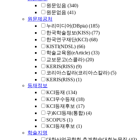
원문있음
(340)
원문없음
(41)
원문제공처
누리미디어(DBpia)
(185)
한국학술정보(KISS)
(77)
한국연구재단(KCI)
(68)
KISTI(NDSL)
(66)
학술교육원(eArticle)
(33)
교보문고(스콜라)
(20)
KERIS(RISS)
(9)
코리아스칼라(코리아스칼라)
(5)
KERIS(RISS)
(1)
등재정보
KCI등재
(134)
KCI우수등재
(18)
KCI등재후보
(17)
구)KCI등재(통합)
(4)
SCOPUS
(1)
KCI등재후보
(1)
학술지명
대한산업공학회 추계학술대회논문집
(43)