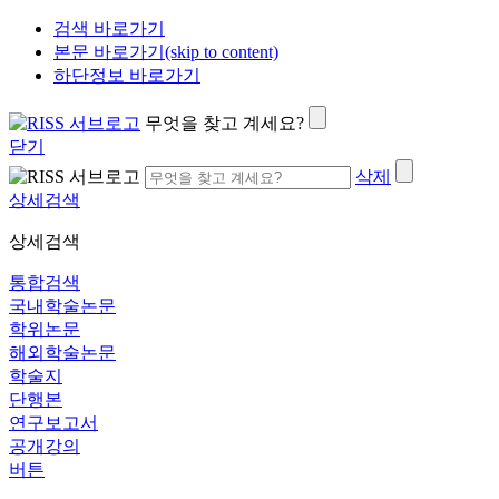
검색 바로가기
본문 바로가기(skip to content)
하단정보 바로가기
무엇을 찾고 계세요?
닫기
삭제
상세검색
상세검색
통합검색
국내학술논문
학위논문
해외학술논문
학술지
단행본
연구보고서
공개강의
버튼