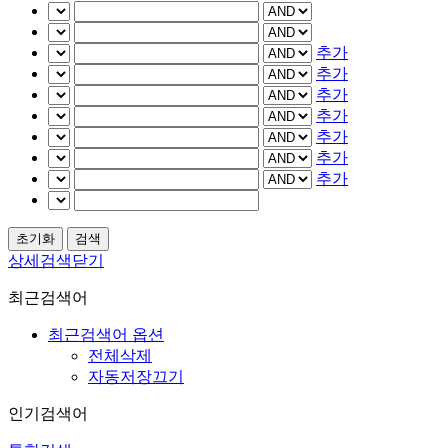
추가
추가
추가
추가
추가
추가
추가
상세검색닫기
최근검색어
최근검색어 옵션
전체삭제
자동저장끄기
인기검색어