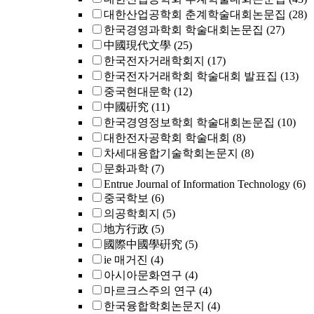
대한산업공학회 춘계학술대회논문집
(28)
한국경영과학회 학술대회논문집
(27)
中國現代文學
(25)
한국전자거래학회지
(17)
한국전자거래학회 학술대회 발표집
(13)
중국현대문학
(12)
中國硏究
(11)
한국경영정보학회 학술대회논문집
(10)
대한전자공학회 학술대회
(8)
차세대융합기술학회논문지
(8)
문화과학
(7)
Entrue Journal of Information Technology
(6)
중국학보
(6)
의공학회지
(5)
地方行政
(5)
國際中國學硏究
(5)
ie 매거진
(4)
아시아문화연구
(4)
마르크스주의 연구
(4)
한국융합학회논문지
(4)