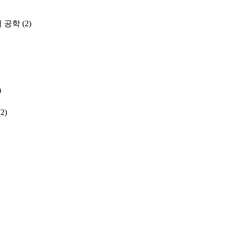
 공학
(2)
)
(2)