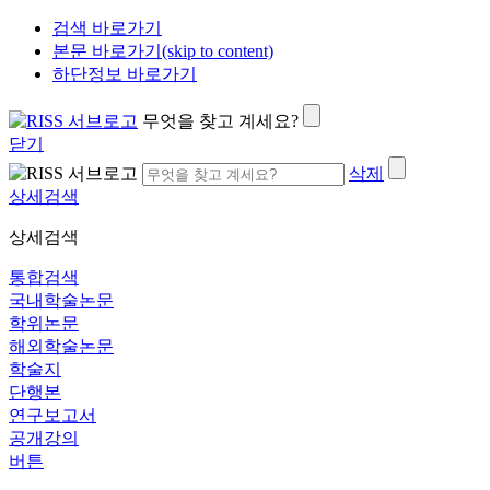
검색 바로가기
본문 바로가기(skip to content)
하단정보 바로가기
무엇을 찾고 계세요?
닫기
삭제
상세검색
상세검색
통합검색
국내학술논문
학위논문
해외학술논문
학술지
단행본
연구보고서
공개강의
버튼