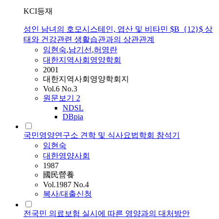
KCI등재
성인 남녀의 호모시스테인, 엽산 및 비타민 $B_{12}$ 상
태와 건강관련 생활습관과의 상관관계
임현숙
,
남기선
,
허영란
대한지역사회영양학회
2001
대한지역사회영양학회지
Vol.6 No.3
원문보기
2
NDSL
DBpia
국민영양연구소 견학 및 식사요법학회 참석기
임현숙
대한영양사회
1987
國民營養
Vol.1987 No.4
복사/대출신청
전국민 의료보험 실시에 따른 영양과의 대처방안