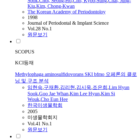
Sook
,
Choi, Seong-Ho
,
Cho, Kyoo-Sung
,
Chai, Jung-
Kiu
,
Kim, Chong-Kwan
The Korean Academy of Periodontoloy
1998
Journal of Periodontal & Implant Science
Vol.28 No.1
원문보기
SCOPUS
KCI등재
Methylophaga aminosulfidovorans SKI bfmo 오페론의 클로
닝 및 구조 분석
임현숙
,
구재환
,
김리현
,
김시욱
,
조은희
,
Lim Hyun
Sook
,
Goo Jae Whan
,
Kim Lee Hyun
,
Kim Si
Wouk
,
Cho Eun Hee
한국미생물학회
2005
미생물학회지
Vol.41 No.1
원문보기