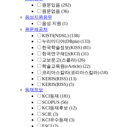
원문있음
(292)
원문없음
(36)
음성지원유무
음성 지원
(1)
원문제공처
KISTI(NDSL)
(138)
누리미디어(DBpia)
(133)
한국학술정보(KISS)
(81)
한국연구재단(KCI)
(31)
교보문고(스콜라)
(26)
학술교육원(eArticle)
(22)
코리아스칼라(코리아스칼라)
(18)
KERIS(RISS)
(13)
KERIS(RISS)
(5)
등재정보
KCI등재
(181)
SCOPUS
(56)
KCI등재후보
(12)
SCIE
(3)
KCI우수등재
(3)
ESCI
(2)