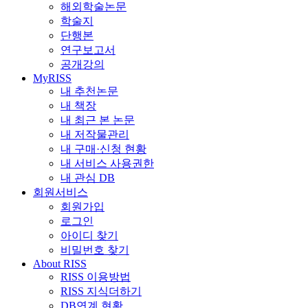
해외학술논문
학술지
단행본
연구보고서
공개강의
MyRISS
내 추천논문
내 책장
내 최근 본 논문
내 저작물관리
내 구매·신청 현황
내 서비스 사용권한
내 관심 DB
회원서비스
회원가입
로그인
아이디 찾기
비밀번호 찾기
About RISS
RISS 이용방법
RISS 지식더하기
DB연계 현황