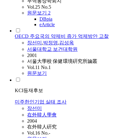
무역통상학회지
Vol.25 No.5
원문보기
2
DBpia
eArticle
OECD 주요국의 약제비 증가 억제방안 고찰
장선미
,
박정영
,
김성옥
서울대학교 보건대학원
2001
서울大學校 保健環境硏究所論叢
Vol.11 No.1
원문보기
KCI등재후보
미주한인기업 실태 조사
장선미
在外韓人學會
2004
在外韓人硏究
Vol.16 No.-