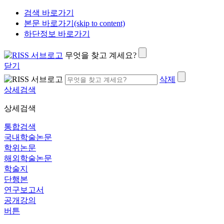
검색 바로가기
본문 바로가기(skip to content)
하단정보 바로가기
무엇을 찾고 계세요?
닫기
삭제
상세검색
상세검색
통합검색
국내학술논문
학위논문
해외학술논문
학술지
단행본
연구보고서
공개강의
버튼