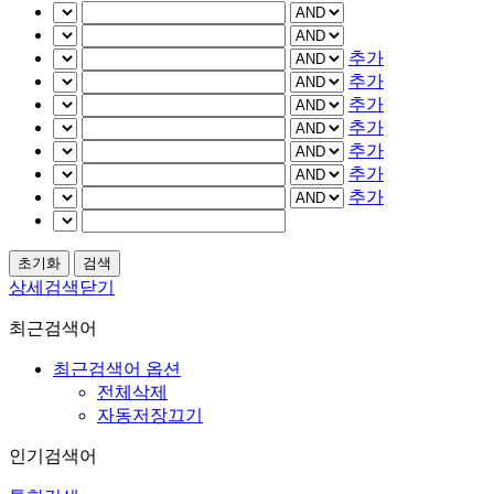
추가
추가
추가
추가
추가
추가
추가
상세검색닫기
최근검색어
최근검색어 옵션
전체삭제
자동저장끄기
인기검색어