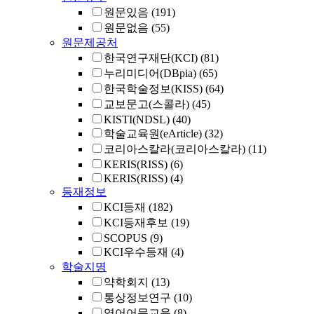
원문있음
(191)
원문없음
(55)
원문제공처
한국연구재단(KCI)
(81)
누리미디어(DBpia)
(65)
한국학술정보(KISS)
(64)
교보문고(스콜라)
(45)
KISTI(NDSL)
(40)
학술교육원(eArticle)
(32)
코리아스칼라(코리아스칼라)
(11)
KERIS(RISS)
(6)
KERIS(RISS)
(4)
등재정보
KCI등재
(182)
KCI등재후보
(19)
SCOPUS
(9)
KCI우수등재
(4)
학술지명
약학회지
(13)
통상정보연구
(10)
영어어문교육
(8)