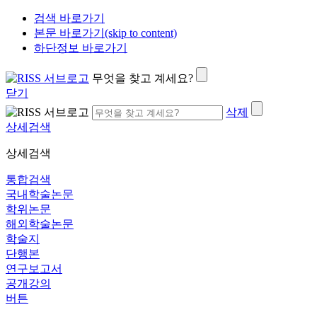
검색 바로가기
본문 바로가기(skip to content)
하단정보 바로가기
무엇을 찾고 계세요?
닫기
삭제
상세검색
상세검색
통합검색
국내학술논문
학위논문
해외학술논문
학술지
단행본
연구보고서
공개강의
버튼