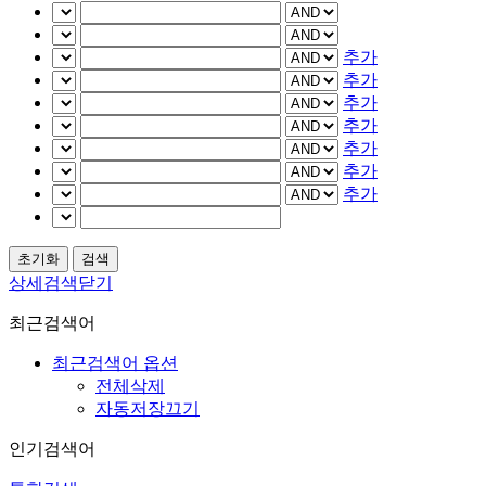
추가
추가
추가
추가
추가
추가
추가
상세검색닫기
최근검색어
최근검색어 옵션
전체삭제
자동저장끄기
인기검색어