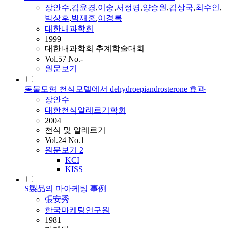
장안수
,
김윤경
,
이숭
,
서정평
,
양승원
,
김상국
,
최수인
,
박상후
,
박재홍
,
이경록
대한내과학회
1999
대한내과학회 추계학술대회
Vol.57 No.-
원문보기
동물모형 천식모델에서 dehydroepiandrosterone 효과
장안수
대한천식알레르기학회
2004
천식 및 알레르기
Vol.24 No.1
원문보기
2
KCI
KISS
S製品의 마아케팅 事例
張安秀
한국마케팅연구원
1981