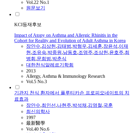
Vol.22 No.1
원문보기
KCI등재후보
Impact of Atopy on Asthma and Allergic Rhinitis in the
Cohort for Reality and Evolution of Adult Asthma in Korea
장안수
,
김상헌
,
김태범
,
박형우
,
김세훈
,
장윤석
,
이재
현
,
조유숙
,
박중원
,
남동호
,
조영주
,
조상헌
,
윤호주
,
최
병휘
,
문희범
,
박춘식
대한천식알레르기학회
2013
Allergy, Asthma & Immunology Research
Vol.5 No.3
기관지 천식 환자에서 플루티카손 프로피오네이트의 치
료효과
장안수
,
최인선
,
나현주
,
박석채
,
김영철
,
국훈
최신의학사
1997
最新醫學
Vol.40 No.6