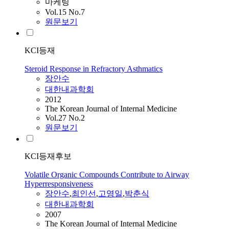
마케팅
Vol.15 No.7
원문보기
KCI등재
Steroid Response in Refractory Asthmatics
장안수
대한내과학회
2012
The Korean Journal of Internal Medicine
Vol.27 No.2
원문보기
KCI등재후보
Volatile Organic Compounds Contribute to Airway
Hyperresponsiveness
장안수
,
최인선
,
고영일
,
박춘식
대한내과학회
2007
The Korean Journal of Internal Medicine