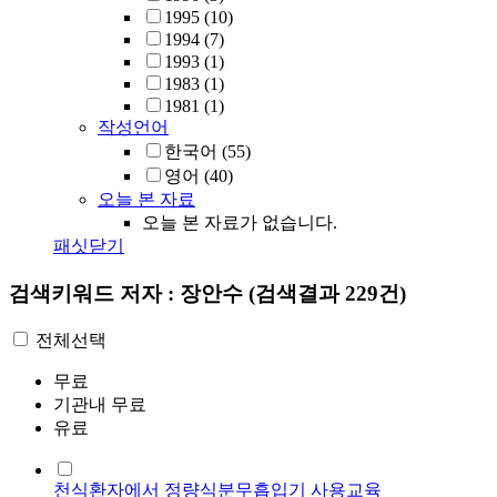
1995
(10)
1994
(7)
1993
(1)
1983
(1)
1981
(1)
작성언어
한국어
(55)
영어
(40)
오늘 본 자료
오늘 본 자료가 없습니다.
패싯닫기
검색키워드
저자 : 장안수
(검색결과 229건)
전체선택
무료
기관내 무료
유료
천식환자에서 정량식분무흡입기 사용교육