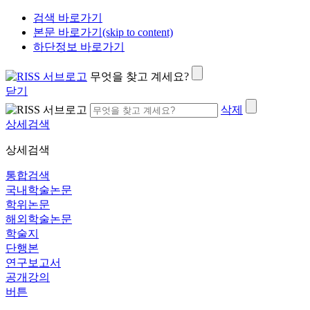
검색 바로가기
본문 바로가기(skip to content)
하단정보 바로가기
무엇을 찾고 계세요?
닫기
삭제
상세검색
상세검색
통합검색
국내학술논문
학위논문
해외학술논문
학술지
단행본
연구보고서
공개강의
버튼