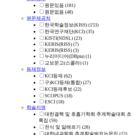
원문있음
(181)
원문없음
(48)
원문제공처
한국학술정보(KISS)
(153)
한국연구재단(KCI)
(35)
KISTI(NDSL)
(23)
KERIS(RISS)
(7)
KERIS(RISS)
(3)
누리미디어(DBpia)
(1)
교보문고(스콜라)
(1)
등재정보
KCI등재
(62)
구)KCI등재(통합)
(27)
KCI등재후보
(22)
SCOPUS
(18)
ESCI
(18)
학술지명
대한결핵 및 호흡기학회 추계학술대회 초
록집
(59)
천식 및 알레르기
(28)
대한내과학회 추계학술발표논문집
(22)