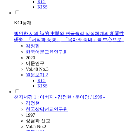
KCI
KISS
KCI등재
박인환 시의 詩的 主體와 연금술적 상징체계의 相關性
硏究 –「서적과 풍경」, 「목마와 숙녀」를 中心으로–
김정현
한국어문교육연구회
2020
어문연구
Vol.48 No.3
원문보기
2
KCI
KISS
천자서평 1 : 아버지 - 김정현 / 문이당 / 1996 -
김정현
한국상담선교연구원
1997
상담과 선교
Vol.5 No.2