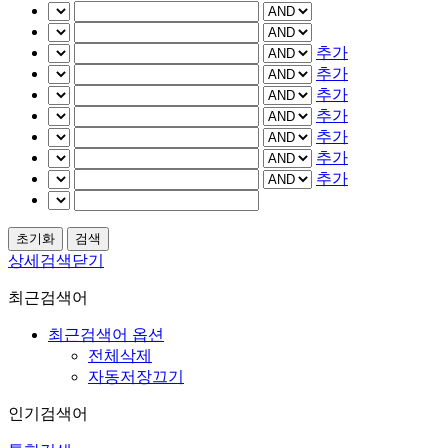
추가
추가
추가
추가
추가
추가
추가
상세검색닫기
최근검색어
최근검색어 옵션
전체삭제
자동저장끄기
인기검색어