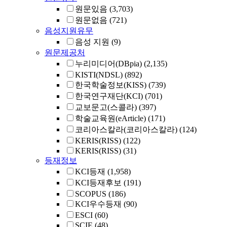
원문있음
(3,703)
원문없음
(721)
음성지원유무
음성 지원
(9)
원문제공처
누리미디어(DBpia)
(2,135)
KISTI(NDSL)
(892)
한국학술정보(KISS)
(739)
한국연구재단(KCI)
(701)
교보문고(스콜라)
(397)
학술교육원(eArticle)
(171)
코리아스칼라(코리아스칼라)
(124)
KERIS(RISS)
(122)
KERIS(RISS)
(31)
등재정보
KCI등재
(1,958)
KCI등재후보
(191)
SCOPUS
(186)
KCI우수등재
(90)
ESCI
(60)
SCIE
(48)