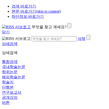
검색 바로가기
본문 바로가기(skip to content)
하단정보 바로가기
무엇을 찾고 계세요?
닫기
삭제
상세검색
상세검색
통합검색
국내학술논문
학위논문
해외학술논문
학술지
단행본
연구보고서
공개강의
버튼