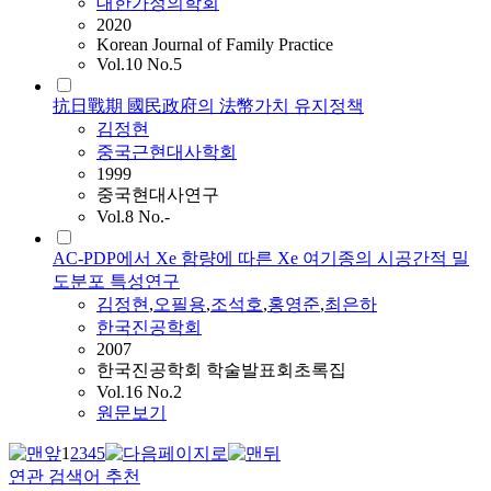
대한가정의학회
2020
Korean Journal of Family Practice
Vol.10 No.5
抗日戰期 國民政府의 法幣가치 유지정책
김정현
중국근현대사학회
1999
중국현대사연구
Vol.8 No.-
AC-PDP에서 Xe 함량에 따른 Xe 여기종의 시공간적 밀
도분포 특성연구
김정현
,
오필용
,
조석호
,
홍영준
,
최은하
한국진공학회
2007
한국진공학회 학술발표회초록집
Vol.16 No.2
원문보기
1
2
3
4
5
연관 검색어 추천