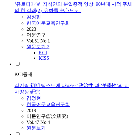
‘유토피아’的 지식인의 분열증적 양상, 90년대 시적 주체
의 한 갈래(2)–유하를 中心으로–
김정현
한국어문교육연구회
2023
어문연구
Vol.51 No.1
원문보기
2
KCI
KISS
KCI등재
김기림 初期 텍스트에 나타난 ‘政治性’과 ‘美學性’의 교
차양상 硏究
김정현
한국어문교육연구회
2019
어문연구(語文硏究)
Vol.47 No.4
원문보기