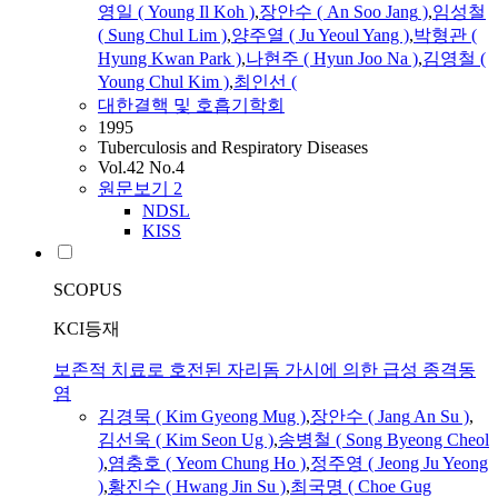
영일 ( Young Il Koh )
,
장안수
( An Soo
Jang
)
,
임성철
( Sung Chul Lim )
,
양주열 ( Ju Yeoul Yang )
,
박형관 (
Hyung Kwan Park )
,
나현주 ( Hyun Joo Na )
,
김영철 (
Young Chul Kim )
,
최인선 (
대한결핵 및 호흡기학회
1995
Tuberculosis and Respiratory Diseases
Vol.42 No.4
원문보기
2
NDSL
KISS
SCOPUS
KCI등재
보존적 치료로 호전된 자리돔 가시에 의한 급성 종격동
염
김경묵 ( Kim Gyeong Mug )
,
장안수
(
Jang
An
Su
)
,
김선욱 ( Kim Seon Ug )
,
송병철 ( Song Byeong Cheol
)
,
염충호 ( Yeom Chung Ho )
,
정주영 ( Jeong Ju Yeong
)
,
황진수 ( Hwang Jin
Su
)
,
최국명 ( Choe Gug