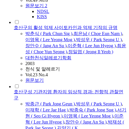
Vol.49 No.6
원문보기
2
NDSL
KISS
호산구의 활성 억제 사이토카인과 억제 기작의 규명
박춘식 ( Park Chun Sig )
,
최은남 ( Choe Eun Nam )
,
이영목 ( Lee Yeong Mog )
,
박성우 ( Park Seong U )
,
장안수
(
Jang
An
Su
)
,
이준혁 ( Lee Jun Hyeog )
,
최윤
성 ( Choe Yun Seong )
,
정일엽 ( Jeong Il Yeob )
대한천식알레르기학회
2003
천식 및 알레르기
Vol.23 No.4
원문보기
호산구성 기관지염 환자의 임상적 경과: 전향적 관찰연
구
박종근 ( Park Jong Geun )
,
박성우 ( Park Seong U )
,
이재학 ( Lee Jae Hag )
,
박종숙 ( Park Jong Sug )
,
서기
현 ( Seo Gi Hyeon )
,
이영목 ( Lee Yeong Mog )
,
이준
혁 ( Lee Jun Hyeog )
,
장안수
(
Jang
An
Su
)
,
박재성 (
Park Jae Seong )
,
김양기 ( K