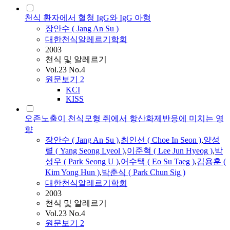
천식 환자에서 혈청 IgG와 IgG 아형
장안수
(
Jang
An
Su
)
대한천식알레르기학회
2003
천식 및 알레르기
Vol.23 No.4
원문보기
2
KCI
KISS
오존노출이 천식모형 쥐에서 항산화제반응에 미치는 영
향
장안수
(
Jang
An
Su
)
,
최인선 ( Choe In Seon )
,
양성
렬 ( Yang Seong Lyeol )
,
이준혁 ( Lee Jun Hyeog )
,
박
성우 ( Park Seong U )
,
어수택 ( Eo
Su
Taeg )
,
김용훈 (
Kim Yong Hun )
,
박춘식 ( Park Chun Sig )
대한천식알레르기학회
2003
천식 및 알레르기
Vol.23 No.4
원문보기
2