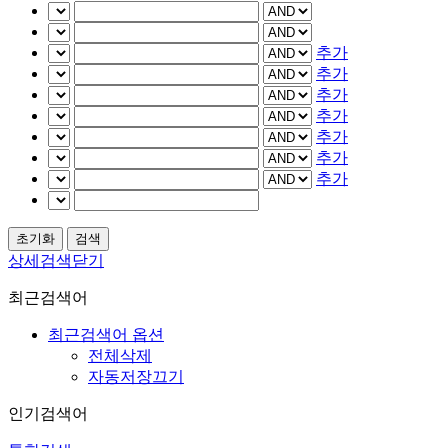
추가
추가
추가
추가
추가
추가
추가
상세검색닫기
최근검색어
최근검색어 옵션
전체삭제
자동저장끄기
인기검색어