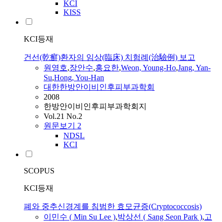
KCI
KISS
KCI등재
건선(乾癬)환자의 임상(臨床) 치험례(治驗例) 보고
원영호
,
장안수
,
홍요한
,
Weon, Young-Ho
,
Jang
, Yan-
Su
,
Hong, You-Han
대한한방안이비인후피부과학회
2008
한방안이비인후피부과학회지
Vol.21 No.2
원문보기
2
NDSL
KCI
SCOPUS
KCI등재
폐와 중추신경계를 침범한 효모균증(Cryptococcosis)
이민수 ( Min
Su
Lee )
,
박상선 ( Sang Seon Park )
,
고