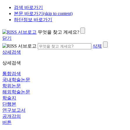
검색 바로가기
본문 바로가기(skip to content)
하단정보 바로가기
무엇을 찾고 계세요?
닫기
삭제
상세검색
상세검색
통합검색
국내학술논문
학위논문
해외학술논문
학술지
단행본
연구보고서
공개강의
버튼