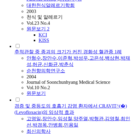
대한천식알레르기학회
2003
천식 및 알레르기
Vol.23 No.4
원문보기
2
KCI
KISS
추적관찰 중 종괴의 크기가 커진 경화성 혈관종 1례
안형수
,
장안수
,
이준혁
,
박성우
,
고은석
,
백상현
,
박재
성
,
허균
,
신화균
,
박춘식
순천향의학연구소
2004
Journal of Soonchunhyang Medical Science
Vol.10 No.2
원문보기
경증 및 중등도의 호흡기 감염 환자에서 CRAVIT^(�)
(Levofloxacin)의 임상적 효과
고영일
,
장안수
,
임성철
,
양주열
,
박형관
,
김영철
,
최인
선
,
박경옥
,
안병희
,
민용일
최신의학사