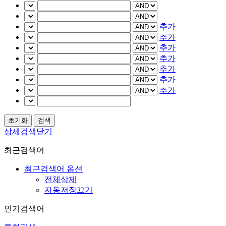
추가
추가
추가
추가
추가
추가
추가
상세검색닫기
최근검색어
최근검색어 옵션
전체삭제
자동저장끄기
인기검색어