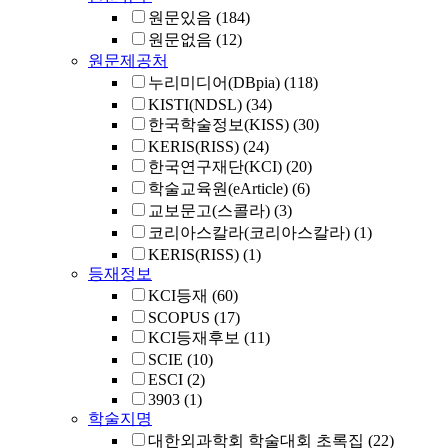
원문있음
(184)
원문없음
(12)
원문제공처
누리미디어(DBpia)
(118)
KISTI(NDSL)
(34)
한국학술정보(KISS)
(30)
KERIS(RISS)
(24)
한국연구재단(KCI)
(20)
학술교육원(eArticle)
(6)
교보문고(스콜라)
(3)
코리아스칼라(코리아스칼라)
(1)
KERIS(RISS)
(1)
등재정보
KCI등재
(60)
SCOPUS
(17)
KCI등재후보
(11)
SCIE
(10)
ESCI
(2)
3903
(1)
학술지명
대한외과학회 학술대회 초록집
(22)