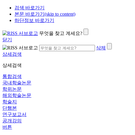
검색 바로가기
본문 바로가기(skip to content)
하단정보 바로가기
무엇을 찾고 계세요?
닫기
삭제
상세검색
상세검색
통합검색
국내학술논문
학위논문
해외학술논문
학술지
단행본
연구보고서
공개강의
버튼