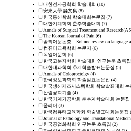
대한전자공학회 학술대회
(10)
安東大學 論文集
(8)
한국통신학회 학술대회논문집
(7)
대한기계학회 춘추학술대회
(7)
Annals of Surgical Treatment and Research(A
The Korean Journal of Pain
(6)
솔뫼어문논총 = Solmoe review on language and 
컴퓨터교육학회 논문지
(6)
독일어문학
(6)
한국고분자학회 학술대회 연구논문 초록집
대한내과학회 추계학술발표논문집
(5)
Annals of Coloproctolgy
(4)
한국정보과학회 학술발표논문집
(4)
한국생산제조시스템학회 학술발표대회 논
산림공학기술
(4)
한국기계가공학회 춘추계학술대회 논문집
폴리머
(3)
한국컴퓨터교육학회 학술발표대회논문집
Journal of Pathology and Translational Medicin
한국공업화학회 연구논문 초록집
(2)
한국정밀공학회 학술발표대회 논문집
(2)