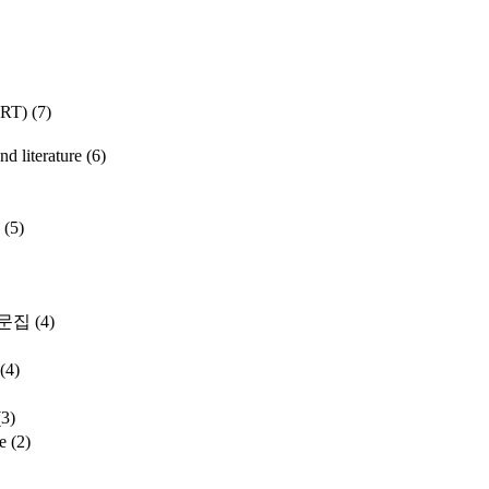
SRT)
(7)
literature
(6)
(5)
문집
(4)
(4)
(3)
e
(2)