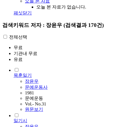
오늘 본 자료
오늘 본 자료가 없습니다.
패싯닫기
검색키워드
저자 : 장윤우
(검색결과 170건)
전체선택
무료
기관내 무료
유료
목훈일기
장윤우
문예운동사
1981
문예운동
Vol.- No.31
원문보기
일기시
장윤우