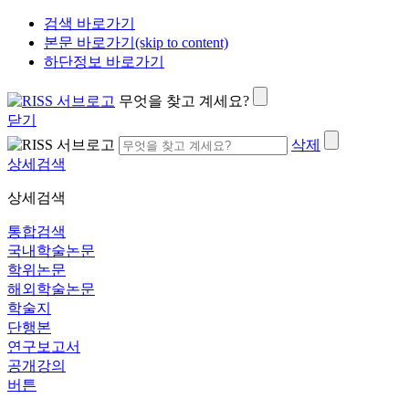
검색 바로가기
본문 바로가기(skip to content)
하단정보 바로가기
무엇을 찾고 계세요?
닫기
삭제
상세검색
상세검색
통합검색
국내학술논문
학위논문
해외학술논문
학술지
단행본
연구보고서
공개강의
버튼