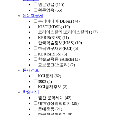
원문있음
(115)
원문없음
(55)
원문제공처
누리미디어(DBpia)
(74)
KISTI(NDSL)
(19)
코리아스칼라(코리아스칼라)
(12)
KERIS(RISS)
(11)
한국학술정보(KISS)
(10)
한국연구재단(KCI)
(5)
KERIS(RISS)
(5)
학술교육원(eArticle)
(3)
교보문고(스콜라)
(2)
등재정보
KCI등재
(62)
3903
(4)
KCI등재후보
(2)
학술지명
월간 문학세계
(42)
대한영상의학회지
(29)
문예운동
(21)
한국작물학회지
(8)