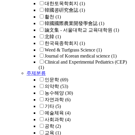
대한토목학회지
(1)
韓國콩硏究會誌
(1)
활천
(1)
韓國國際農業開發學會誌
(1)
論文集 - 서울대학교 교육대학원
(1)
北韓
(1)
한국육종학회지
(1)
Weed & Turfgrass Science
(1)
Journal of Korean medical science
(1)
Clinical and Experimental Pediatrics (CEP)
(1)
주제분류
인문학
(69)
의약학
(53)
농수해양
(30)
자연과학
(6)
기타
(5)
예술체육
(4)
사회과학
(4)
공학
(2)
교육
(1)