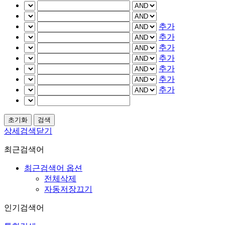
추가
추가
추가
추가
추가
추가
추가
상세검색닫기
최근검색어
최근검색어 옵션
전체삭제
자동저장끄기
인기검색어