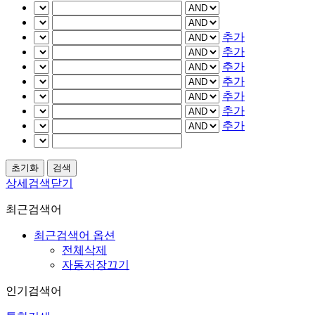
추가
추가
추가
추가
추가
추가
추가
상세검색닫기
최근검색어
최근검색어 옵션
전체삭제
자동저장끄기
인기검색어