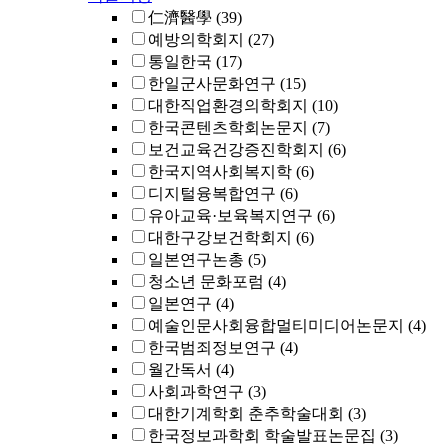
仁濟醫學
(39)
예방의학회지
(27)
통일한국
(17)
한일군사문화연구
(15)
대한직업환경의학회지
(10)
한국콘텐츠학회논문지
(7)
보건교육건강증진학회지
(6)
한국지역사회복지학
(6)
디지털융복합연구
(6)
유아교육·보육복지연구
(6)
대한구강보건학회지
(6)
일본연구논총
(5)
청소년 문화포럼
(4)
일본연구
(4)
예술인문사회융합멀티미디어논문지
(4)
한국범죄정보연구
(4)
월간독서
(4)
사회과학연구
(3)
대한기계학회 춘추학술대회
(3)
한국정보과학회 학술발표논문집
(3)