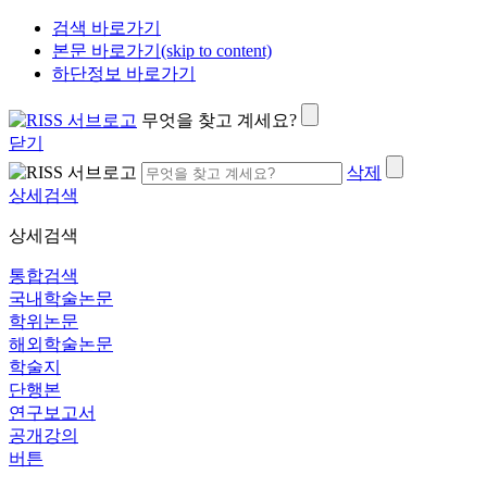
검색 바로가기
본문 바로가기(skip to content)
하단정보 바로가기
무엇을 찾고 계세요?
닫기
삭제
상세검색
상세검색
통합검색
국내학술논문
학위논문
해외학술논문
학술지
단행본
연구보고서
공개강의
버튼