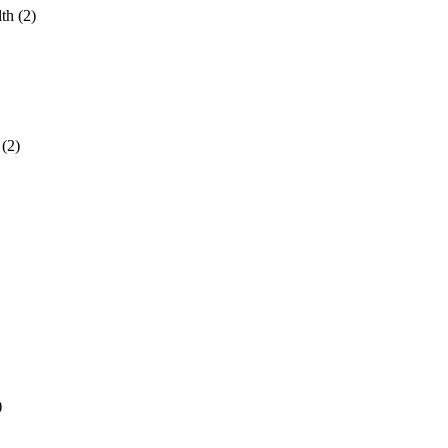
lth
(2)
(2)
)