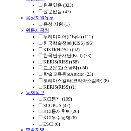
원문있음
(323)
원문없음
(47)
음성지원유무
음성 지원
(1)
원문제공처
누리미디어(DBpia)
(112)
한국학술정보(KISS)
(96)
KISTI(NDSL)
(92)
한국연구재단(KCI)
(78)
KERIS(RISS)
(58)
교보문고(스콜라)
(24)
학술교육원(eArticle)
(23)
코리아스칼라(코리아스칼라)
(8)
KERIS(RISS)
(1)
등재정보
KCI등재
(199)
SCOPUS
(42)
KCI등재후보
(26)
KCI우수등재
(6)
ESCI
(6)
학술지명