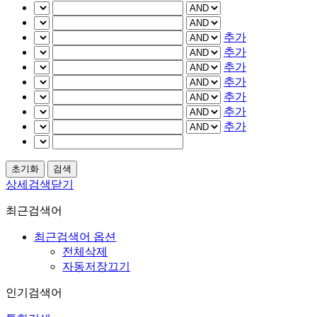
추가
추가
추가
추가
추가
추가
추가
상세검색닫기
최근검색어
최근검색어 옵션
전체삭제
자동저장끄기
인기검색어