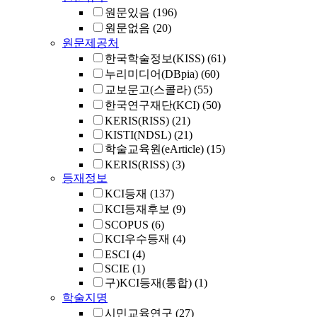
원문있음
(196)
원문없음
(20)
원문제공처
한국학술정보(KISS)
(61)
누리미디어(DBpia)
(60)
교보문고(스콜라)
(55)
한국연구재단(KCI)
(50)
KERIS(RISS)
(21)
KISTI(NDSL)
(21)
학술교육원(eArticle)
(15)
KERIS(RISS)
(3)
등재정보
KCI등재
(137)
KCI등재후보
(9)
SCOPUS
(6)
KCI우수등재
(4)
ESCI
(4)
SCIE
(1)
구)KCI등재(통합)
(1)
학술지명
시민교육연구
(27)