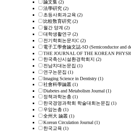
論文集
(2)
法學硏究
(2)
초등사회과교육
(2)
比較敎育硏究
(2)
월간 양계
(2)
대학생활연구
(2)
전기학회논문지C
(2)
電子工學會論文誌-SD (Semiconductor and dev
THE JOURNAL OF THE KOREAN PHYSI
한국축산시설환경학회지
(2)
전남치대논문집
(1)
연구논문집
(1)
Imaging Science in Dentistry
(1)
社會科學論叢
(1)
Diabetes and Metabolism Journal
(1)
정책과학논총
(1)
한국경영과학회 학술대회논문집
(1)
우암논총
(1)
全州大 論叢
(1)
Korean Circulation Journal
(1)
한국교육
(1)