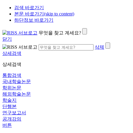
검색 바로가기
본문 바로가기(skip to content)
하단정보 바로가기
무엇을 찾고 계세요?
닫기
삭제
상세검색
상세검색
통합검색
국내학술논문
학위논문
해외학술논문
학술지
단행본
연구보고서
공개강의
버튼