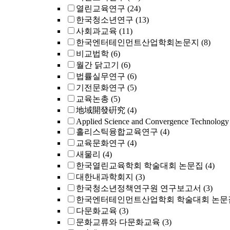
열린교육연구
(24)
한국청소년연구
(13)
사회과교육
(11)
한국엔터테인먼트산업학회논문지
(8)
비교법학
(6)
월간 닭고기
(6)
법률실무연구
(6)
기전문화연구
(5)
교육논총
(5)
地域開發硏究
(4)
Applied Science and Convergence Technology
홀리스틱융합교육연구
(4)
교육문화연구
(4)
새물리
(4)
한국열린교육학회 학술대회 논문집
(4)
대한내과학회지
(3)
한국청소년정책연구원 연구보고서
(3)
한국엔터테인먼트산업학회 학술대회 논문
다문화교육
(3)
문화교류와 다문화교육
(3)