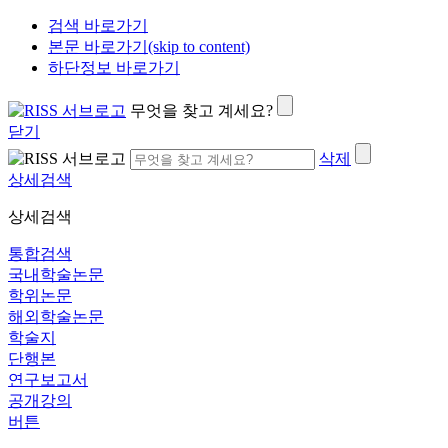
검색 바로가기
본문 바로가기(skip to content)
하단정보 바로가기
무엇을 찾고 계세요?
닫기
삭제
상세검색
상세검색
통합검색
국내학술논문
학위논문
해외학술논문
학술지
단행본
연구보고서
공개강의
버튼