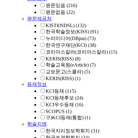
원문있음
(216)
원문없음
(22)
원문제공처
KISTI(NDSL)
(132)
한국학술정보(KISS)
(91)
누리미디어(DBpia)
(73)
한국연구재단(KCI)
(38)
코리아스칼라(코리아스칼라)
(15)
KERIS(RISS)
(8)
학술교육원(eArticle)
(7)
교보문고(스콜라)
(5)
KERIS(RISS)
(1)
등재정보
KCI등재
(115)
KCI등재후보
(24)
KCI우수등재
(16)
SCOPUS
(1)
구)KCI등재(통합)
(1)
학술지명
한국지리정보학회지
(31)
한국조경학회지
(23)