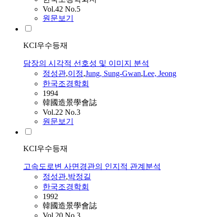
Vol.42 No.5
원문보기
KCI우수등재
담장의 시각적 선호성 및 이미지 분석
정성관
,
이정
,
Jung, Sung-Gwan
,
Lee, Jeong
한국조경학회
1994
韓國造景學會誌
Vol.22 No.3
원문보기
KCI우수등재
고속도로변 사면경관의 인지적 관계분석
정성관
,
박정길
한국조경학회
1992
韓國造景學會誌
Vol.20 No.3