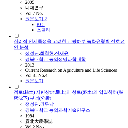
2005
니체연구
Vol.7 No.-
원문보기
2
KCI
스콜라
심리적 인지특성을 고려한 교량하부 녹화유형별 선호요
인 분석
정성관
,
최철현
,
신재윤
경북대학교 농업생명과학대학
2013
Current Research on Agriculture and Life Sciences
Vol.31 No.4
원문보기
점토(粘土) 지반상(地盤上)의 성토(盛土)의 압밀침하(壓
密沈下) 분석(分析)
정성관
,
권무남
경북대학교 농업과학기술연구소
1984
慶北大農學誌
Vol.2 No.-