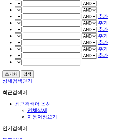
추가
추가
추가
추가
추가
추가
추가
상세검색닫기
최근검색어
최근검색어 옵션
전체삭제
자동저장끄기
인기검색어