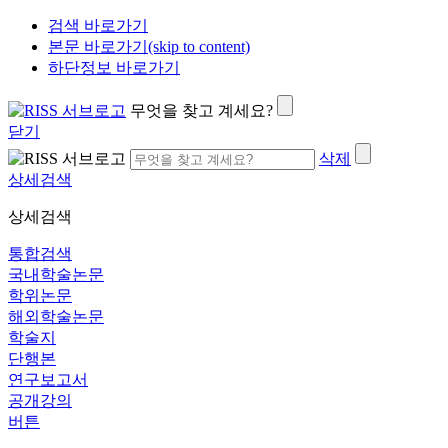
검색 바로가기
본문 바로가기(skip to content)
하단정보 바로가기
무엇을 찾고 계세요?
닫기
삭제
상세검색
상세검색
통합검색
국내학술논문
학위논문
해외학술논문
학술지
단행본
연구보고서
공개강의
버튼