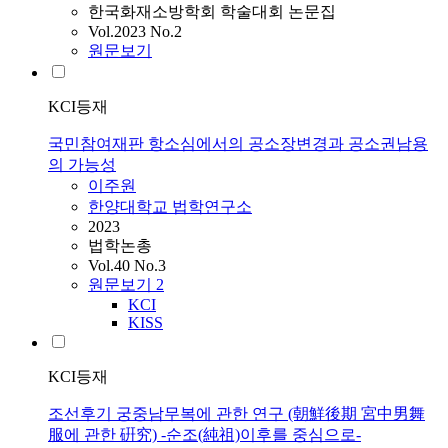
한국화재소방학회 학술대회 논문집
Vol.2023 No.2
원문보기
KCI등재
국민참여재판 항소심에서의 공소장변경과 공소권남용
의 가능성
이주원
한양대학교 법학연구소
2023
법학논총
Vol.40 No.3
원문보기
2
KCI
KISS
KCI등재
조선후기 궁중남무복에 관한 연구 (朝鮮後期 宮中男舞
服에 관한 硏究) -순조(純祖)이후를 중심으로-