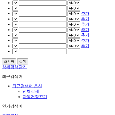
추가
추가
추가
추가
추가
추가
추가
상세검색닫기
최근검색어
최근검색어 옵션
전체삭제
자동저장끄기
인기검색어