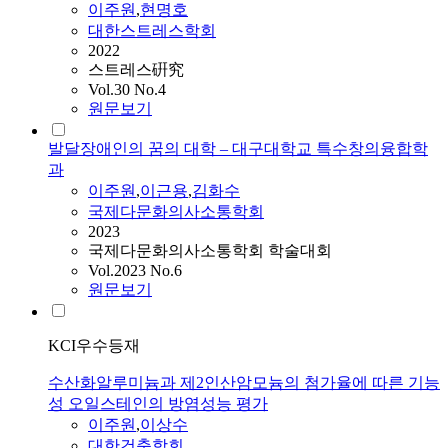
이주원
,
현명호
대한스트레스학회
2022
스트레스硏究
Vol.30 No.4
원문보기
발달장애인의 꿈의 대학 – 대구대학교 특수창의융합학
과
이주원
,
이근용
,
김화수
국제다문화의사소통학회
2023
국제다문화의사소통학회 학술대회
Vol.2023 No.6
원문보기
KCI우수등재
수산화알루미늄과 제2인산암모늄의 첨가율에 따른 기능
성 오일스테인의 방염성능 평가
이주원
,
이상수
대한건축학회