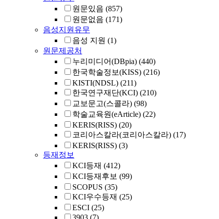
원문있음
(857)
원문없음
(171)
음성지원유무
음성 지원
(1)
원문제공처
누리미디어(DBpia)
(440)
한국학술정보(KISS)
(216)
KISTI(NDSL)
(211)
한국연구재단(KCI)
(210)
교보문고(스콜라)
(98)
학술교육원(eArticle)
(22)
KERIS(RISS)
(20)
코리아스칼라(코리아스칼라)
(17)
KERIS(RISS)
(3)
등재정보
KCI등재
(412)
KCI등재후보
(99)
SCOPUS
(35)
KCI우수등재
(25)
ESCI
(25)
3903
(7)