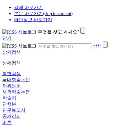
검색 바로가기
본문 바로가기(skip to content)
하단정보 바로가기
무엇을 찾고 계세요?
닫기
삭제
상세검색
상세검색
통합검색
국내학술논문
학위논문
해외학술논문
학술지
단행본
연구보고서
공개강의
버튼