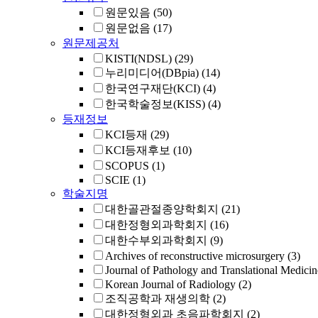
원문있음
(50)
원문없음
(17)
원문제공처
KISTI(NDSL)
(29)
누리미디어(DBpia)
(14)
한국연구재단(KCI)
(4)
한국학술정보(KISS)
(4)
등재정보
KCI등재
(29)
KCI등재후보
(10)
SCOPUS
(1)
SCIE
(1)
학술지명
대한골관절종양학회지
(21)
대한정형외과학회지
(16)
대한수부외과학회지
(9)
Archives of reconstructive microsurgery
(3)
Journal of Pathology and Translational Medicin
Korean Journal of Radiology
(2)
조직공학과 재생의학
(2)
대한정형외과 초음파학회지
(2)