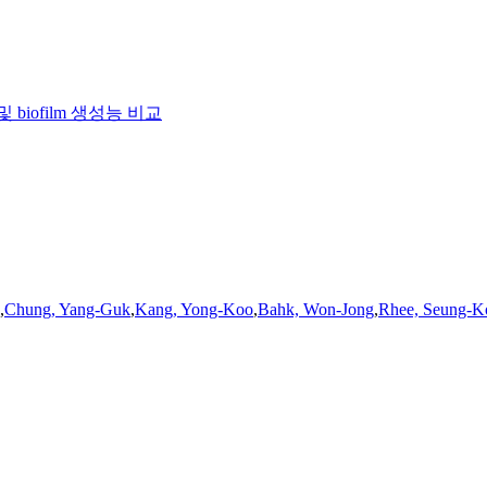
iofilm 생성능 비교
,
Chung, Yang-Guk
,
Kang, Yong-Koo
,
Bahk, Won-Jong
,
Rhee, Seung-K