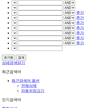
추가
추가
추가
추가
추가
추가
추가
상세검색닫기
최근검색어
최근검색어 옵션
전체삭제
자동저장끄기
인기검색어