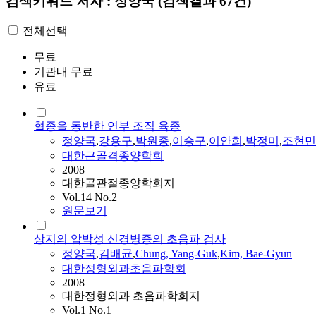
검색키워드
저자 : 정양국
(검색결과 67건)
전체선택
무료
기관내 무료
유료
혈종을 동반한 연부 조직 육종
정양국
,
강용구
,
박원종
,
이승구
,
이안희
,
박정미
,
조현민
대한근골격종양학회
2008
대한골관절종양학회지
Vol.14 No.2
원문보기
상지의 압박성 신경병증의 초음파 검사
정양국
,
김배균
,
Chung, Yang-Guk
,
Kim, Bae-Gyun
대한정형외과초음파학회
2008
대한정형외과 초음파학회지
Vol.1 No.1