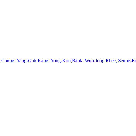
,
Chung, Yang-Guk
,
Kang, Yong-Koo
,
Bahk, Won-Jong
,
Rhee, Seung-K