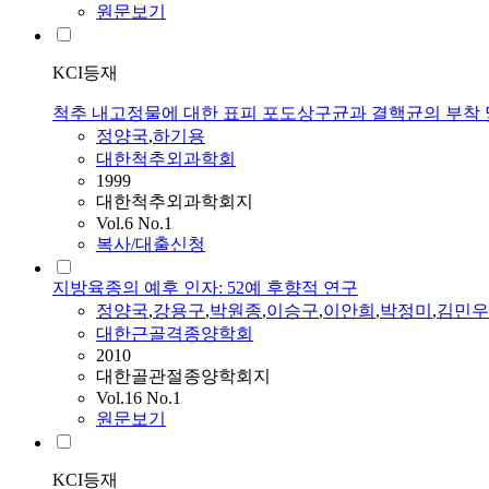
원문보기
KCI등재
척추 내고정물에 대한 표피 포도상구균과 결핵균의 부착 및 b
정양국
,
하기용
대한척추외과학회
1999
대한척추외과학회지
Vol.6 No.1
복사/대출신청
지방육종의 예후 인자: 52예 후향적 연구
정양국
,
강용구
,
박원종
,
이승구
,
이안희
,
박정미
,
김민우
대한근골격종양학회
2010
대한골관절종양학회지
Vol.16 No.1
원문보기
KCI등재