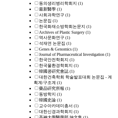
동의생리병리학회지
(1)
最新醫學
(1)
사회과학연구
(1)
논문집
(1)
한국화재소방학회논문지
(1)
Archives of Plastic Surgery
(1)
역사문화연구
(1)
석재연 논문집
(1)
Genes & Genomics
(1)
Journal of Pharmaceutical Investigation
(1)
한국안전학회지
(1)
한국물환경학회지
(1)
韓國콩硏究會誌
(1)
대한건축학회 학술발표대회 논문집 - 계
획계/구조계
(1)
藥品硏究所報
(1)
동방학지
(1)
韓國史論
(1)
교수아카데미총서
(1)
대한신경과학회지
(1)
高神大學醫學部 論文集
(1)