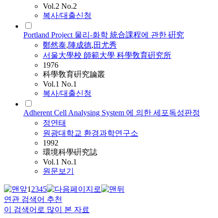
Vol.2 No.2
복사/대출신청
Portland Project 물리-화학 統合課程에 관한 硏究
鄭然泰
,
陣成德
,
田尤秀
서울大學校 師範大學 科學敎育硏究所
1976
科學敎育硏究論叢
Vol.1 No.1
복사/대출신청
Adherent Cell Analysing System 에 의한 세포독성판정
정연태
원광대학교 환경과학연구소
1992
環境科學硏究誌
Vol.1 No.1
원문보기
1
2
3
4
5
연관 검색어 추천
이 검색어로 많이 본 자료