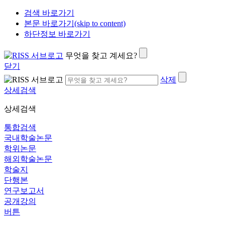
검색 바로가기
본문 바로가기(skip to content)
하단정보 바로가기
무엇을 찾고 계세요?
닫기
삭제
상세검색
상세검색
통합검색
국내학술논문
학위논문
해외학술논문
학술지
단행본
연구보고서
공개강의
버튼