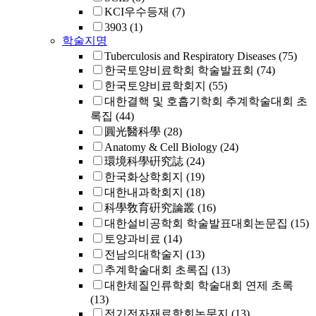
KCI우수등재
(7)
3903
(1)
학술지명
Tuberculosis and Respiratory Diseases
(75)
한국토양비료학회 학술발표회
(74)
한국토양비료학회지
(55)
대한결핵 및 호흡기학회 추계학술대회 초
록집
(44)
圓光醫科學
(28)
Anatomy & Cell Biology
(24)
環境科學硏究誌
(24)
한국화상학회지
(19)
대한내과학회지
(18)
科學敎育硏究論叢
(16)
대한설비공학회 학술발표대회논문집
(15)
토양과비료
(14)
전남의대학술지
(13)
추계학술대회 초록집
(13)
대한체질인류학회 학술대회 연제 초록
(13)
전기전자재료학회논문지
(13)