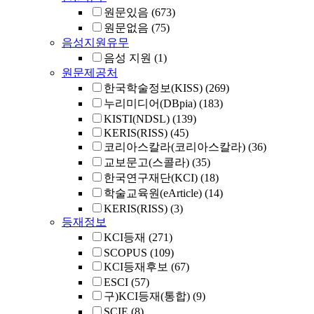
원문있음
(673)
원문없음
(75)
음성지원유무
음성 지원
(1)
원문제공처
한국학술정보(KISS)
(269)
누리미디어(DBpia)
(183)
KISTI(NDSL)
(139)
KERIS(RISS)
(45)
코리아스칼라(코리아스칼라)
(36)
교보문고(스콜라)
(35)
한국연구재단(KCI)
(18)
학술교육원(eArticle)
(14)
KERIS(RISS)
(3)
등재정보
KCI등재
(271)
SCOPUS
(109)
KCI등재후보
(67)
ESCI
(57)
구)KCI등재(통합)
(9)
SCIE
(8)