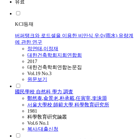
유료
KCI등재
버퍼탱크와 로드셀을 이용한 비만식 우수(雨水) 유량계
에 관한 연구
정연태
,
이정재
대한건축학회지회연합회
2017
대한건축학회연합논문집
Vol.19 No.3
원문보기
國民學校 自然科 學力 調査
鄭然泰
,
兪景老
,
朴承載
,
任寅宰
,
李洙灝
서울大學校 師範大學 科學敎育硏究所
1981
科學敎育硏究論叢
Vol.6 No.1
복사/대출신청