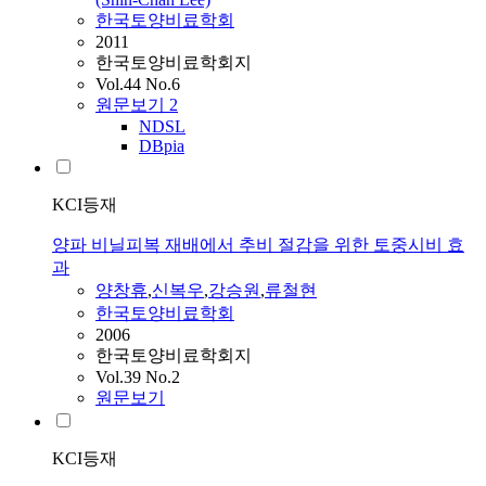
한국토양비료학회
2011
한국토양비료학회지
Vol.44 No.6
원문보기
2
NDSL
DBpia
KCI등재
양파 비닐피복 재배에서 추비 절감을 위한 토중시비 효
과
양창휴
,
신복우
,
강승원
,
류철현
한국토양비료학회
2006
한국토양비료학회지
Vol.39 No.2
원문보기
KCI등재