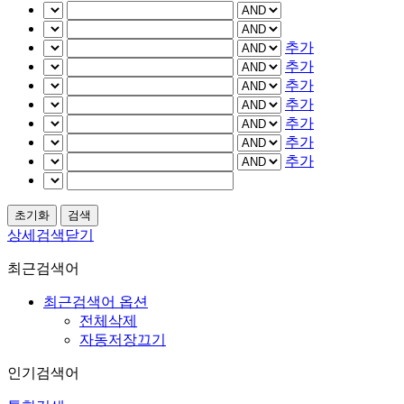
추가
추가
추가
추가
추가
추가
추가
상세검색닫기
최근검색어
최근검색어 옵션
전체삭제
자동저장끄기
인기검색어