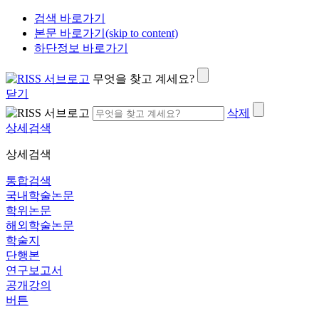
검색 바로가기
본문 바로가기(skip to content)
하단정보 바로가기
무엇을 찾고 계세요?
닫기
삭제
상세검색
상세검색
통합검색
국내학술논문
학위논문
해외학술논문
학술지
단행본
연구보고서
공개강의
버튼