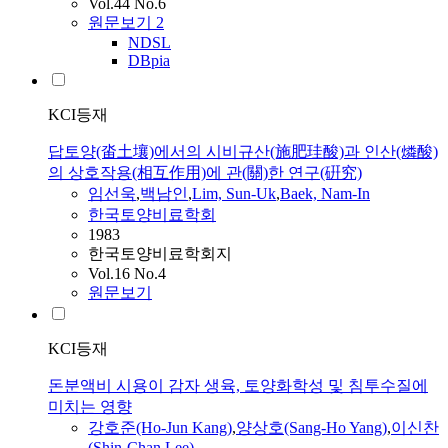
Vol.44 No.6
원문보기
2
NDSL
DBpia
KCI등재
답토양(畓土壤)에서의 시비규산(施肥珪酸)과 인산(燐酸)
의 상호작용(相互作用)에 관(關)한 연구(硏究)
임선욱
,
백남인
,
Lim, Sun-Uk
,
Baek, Nam-In
한국토양비료학회
1983
한국토양비료학회지
Vol.16 No.4
원문보기
KCI등재
돈분액비 시용이 감자 생육, 토양화학성 및 침투수질에
미치는 영향
강호준(Ho-Jun Kang)
,
양상호(Sang-Ho Yang)
,
이신찬
(Shin-Chan Lee)